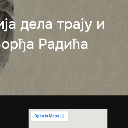
а дела трају и
Ђорђа Радића