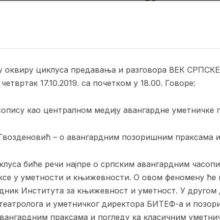
 у оквиру циклуса предавања и разговора ВЕК СРПС
етвртак 17.10.2019. са почетком у 18.00. Говоре:
опису као централном медију авангардне уметничке 
возденовић – о авангардним позоришним праксама и
клуса биће речи најпре о српским авангардним часопи
ксе у уметности и књижевности. О овом феномену ће
дник Института за књижевност и уметност. У другом 
театролога и уметничког директора БИТЕФ-а и позо
вангардним праксама и погледу ка класичним уметни