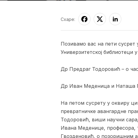
Схаре:
Позивамо вас на пети сусрет
Универзитетској библиотеци у ч
Др Предраг Тодоровић – о час
Др Иван Меденица и Наташа Г
На петом сусрету у оквиру ци
превратничке авангардне пра
Тодоровић, виши научни сара
Ивана Меденице, професора, 
Гвозденовић, о позоришним а