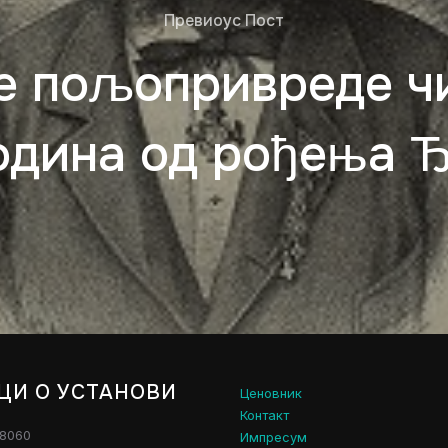
Превиоус Пост
е пољопривреде чиј
година од рођења 
ЦИ О УСТАНОВИ
Ценовник
Контакт
28060
Импресум