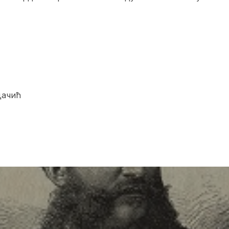
дачић