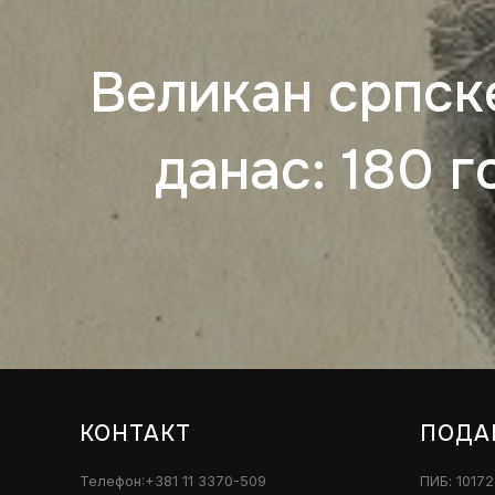
Великан српск
данас: 180 
КОНТАКТ
ПОДА
Телефон:+381 11 3370-509
ПИБ: 1017