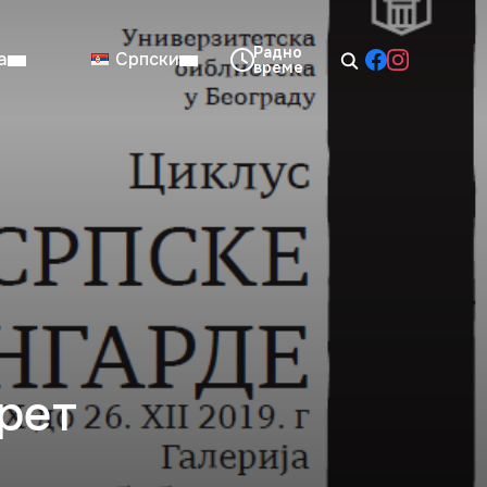
а
Српски
08:00–14:00
Нед: Затворено
срет