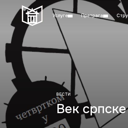
Услуге
Претрага
Стру
Пон–пет: 08:00–20:00
Студ
ВЕСТИ
Век српске