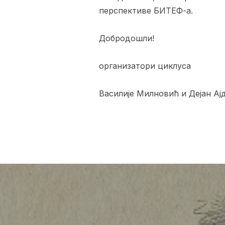
перспективе БИТЕФ-а.
Добродошли!
организатори циклуса
Василије Милновић и Дејан Ај