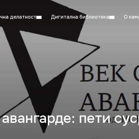
чна делатност
Дигитална библиотека
О нам
ентска читаоница: 08:00–23:00
Суб: 
Радно време од 06. јула до 29. августа
 авангарде: пети су