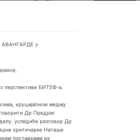
КЕ АВАНГАРДЕ у
праксе,
з перспективе БИТЕФ-а.
сима, круцијалном медију
 говорити Др Предраг
делу, уследиће разговор Др
ришне критичарке Наташе
чким поставкама из