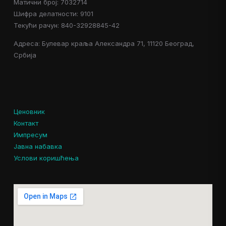
Матични број: 7032714
Шифра делатности: 9101
Текући рачун: 840-32928845-42
Адреса: Булевар краља Александра 71, 11120 Београд,
Србија
Ценовник
Контакт
Импресум
Јавна набавка
Услови коришћења