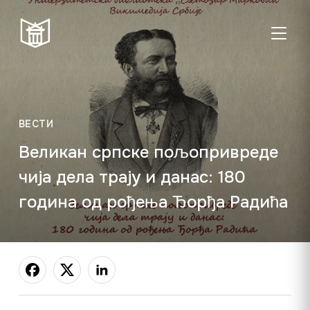
ТОГГЛ
Пон–пет:
Студентска
Суб:
Нед:
08:00–20:00
читаоница: 08:00–
08:00–
Затворено
ВЕСТИ
23:00
14:00
Великан српске пољопривреде
Радно време од 06. јула до 29. августа
чија дела трају и данас: 180
година од рођења Ђорђа Радића