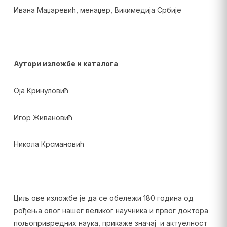
Ивана Маџаревић, менаџер, Викимедија Србије
Аутори изложбе и каталога
Оја Кринуловић
Игор Живановић
Никола Крсмановић
Циљ ове изложбе је да се обележи 180 година од
рођења овог нашег великог научника и првог доктора
пољопривредних наука, прикаже значај и актуелност