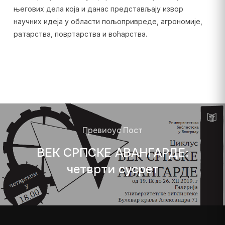
његових дела која и данас представљају извор
научних идеја у области пољопривреде, агрономије,
ратарства, повртарства и воћарства.
Превиоус Пост
ВЕК СРПСКЕ АВАНГАРДЕ:
четврти сусрет