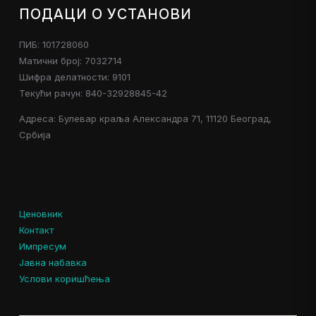
ПОДАЦИ О УСТАНОВИ
ПИБ: 101728060
Матични број: 7032714
Шифра делатности: 9101
Текући рачун: 840-32928845-42
Адреса: Булевар краља Александра 71, 11120 Београд,
Србија
Ценовник
Контакт
Импресум
Јавна набавка
Услови коришћења