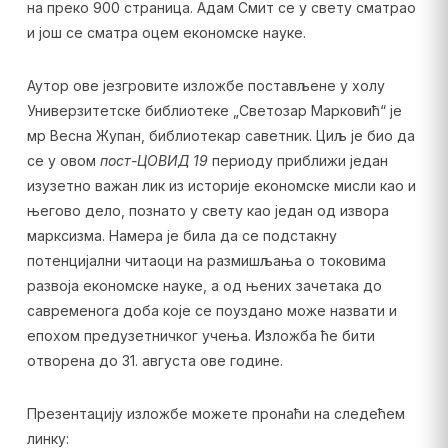
на преко 900 страница. Адам Смит се у свету сматрао
и још се сматра оцем економске науке.
Аутор ове језгровите изложбе постављене у холу
Универзитетске библиотеке „Светозар Марковић“ је
мр Весна Жупан, библиотекар саветник. Циљ је био да
се у овом
пост-ЦОВИД 19
периоду приближи један
изузетно важан лик из историје економске мисли као и
његово дело, познато у свету као један од извора
марксизма. Намера је била да се подстакну
потенцијални читаоци на размишљања о токовима
развоја економске науке, а од њених зачетака до
савременога доба које се поуздано може назвати и
епохом предузетничког учења. Изложба ће бити
отворена до 31. августа ове године.
Презентацију изложбе можете пронаћи на следећем
линку: