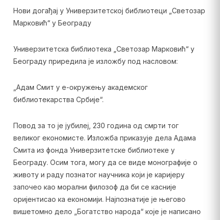
Нови догађај у Универзитетској библиотеци „Светозар
Марковић“ у Београду
Универзитетска библиотека „Светозар Марковић“ у
Београду приредила је изложбу под насловом:
„Адам Смит у е-окружењу академског
библиотекарства Србије“.
Повод за то је јубилеј, 230 година од смрти тог
великог економисте. Изложба приказује дела Адама
Смита из фонда Универзитетске библиотеке у
Београду. Осим тога, могу да се виде монографије о
животу и раду познатог научника који је каријеру
започео као морални филозоф да би се касније
оријентисао ка економији. Најпознатије је његово
вишетомно дело „Богатство народа“ које је написано