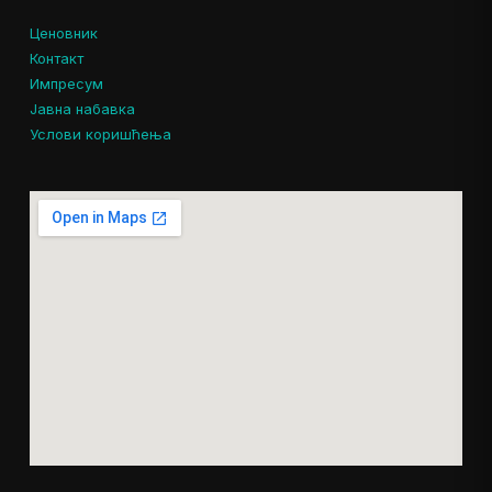
Ценовник
Контакт
Импресум
Јавна набавка
Услови коришћења