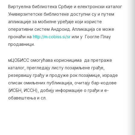
Виртуелна библиотека Србије и електронски каталог
Универзитетске библиотеке доступни су и путем
апликације за мобилне уређаје који користе
оперативни систем Андроид. Апликација се може
пронаћи на
http://m.cobiss.si/sr
или у Гоогле Плаy
продавници.
мЦОБИСС омогућава корисницима да претраже
каталог, прегледају листу позајмљене грађе,
резервишу грађу и продуже рок позајмице, израде
списак омиљених публикација, очитају бар-кодове
(ИСБН, ИССН), добију информације о грађи и е-
обавештења и сл.