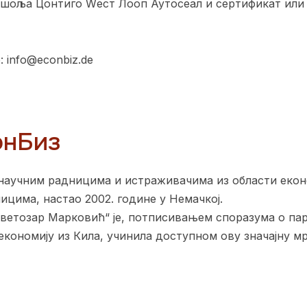
с шоља Цонтиго Wест Лооп Аутосеал и сертификат или
 info@econbiz.de
онБиз
 научним радницима и истраживачима из области екон
цима, настао 2002. године у Немачкој.
Светозар Марковић“ је, потписивањем споразума о па
кономију из Кила, учинила доступном ову значајну мр