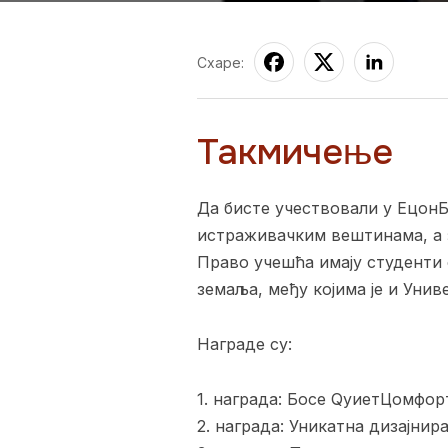
Схаре:
Такмичење
Да бисте учествовали у ЕцонБ
истраживачким вештинама, а 
Право учешћа имају студенти 
земаља, међу којима је и Унив
Награде су:
1. награда: Босе QуиетЦомфо
2. награда: Уникатна дизајнир