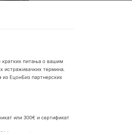
о кратких питања о вашим
их истраживачких термина.
ма из ЕцонБиз партнерских
фикат или 300€ и сертификат