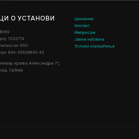
ЦИ О УСТАНОВИ
Ценовник
Контакт
28060
Импресум
рој: 7032714
Јавна набавка
атности: 9101
Услови коришћења
чун: 840-32928845-42
улевар краља Александра 71,
рад, Србија