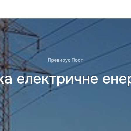
Превиоус Пост
ка електричне енер