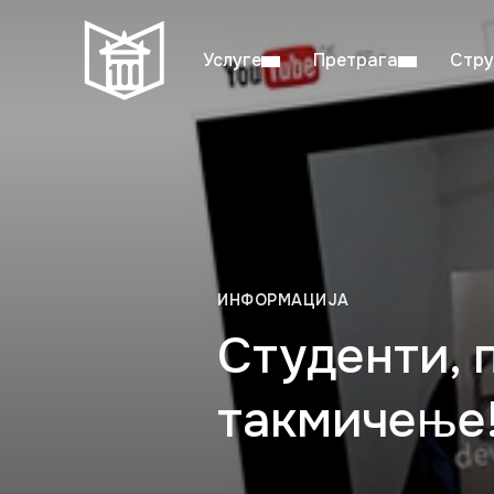
Услуге
Претрага
Стру
Пон–пет: 08:00–20:00
Студ
ИНФОРМАЦИЈА
Студенти, 
такмичење