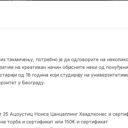
из такмичењу, потребно је да одговорите на неколик
затим на креативан начин објасните неки од понуђен
старији од 18 година који студирају на универзитети
ерзитет у Београду.
рт 25 Ацоустиц Ноисе Цанцеллинг Хеадпхонес и серти
ана торба и сертификат или 150€ и сертификат