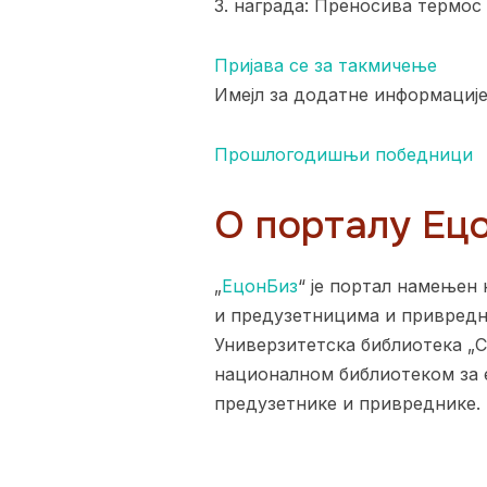
3. награда: Преносива термо
Пријава се за такмичење
Имејл за додатне информације:
Прошлогодишњи победници
О порталу Ец
„
ЕцонБиз
“ је портал намењен
и предузетницима и привредни
Универзитетска библиотека „
националном библиотеком за е
предузетнике и привреднике.