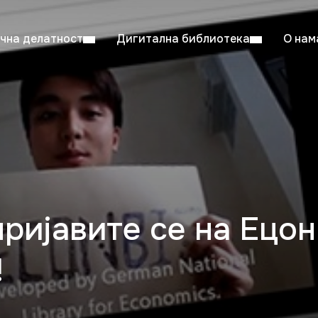
чна делатност
Дигитална библиотека
О нам
ентска читаоница: 08:00–23:00
Суб: 
Радно време од 06. јула до 29. августа
пријавите се на Ецо
!