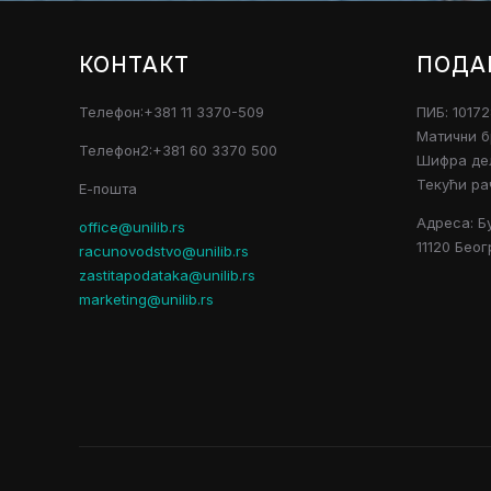
КОНТАКТ
ПОДА
Телефон:+381 11 3370-509
ПИБ: 1017
Матични б
Телефон2:+381 60 3370 500
Шифра дел
Текући ра
Е-пошта
Адреса: Б
office@unilib.rs
11120 Беог
racunovodstvo@unilib.rs
zastitapodataka@unilib.rs
marketing@unilib.rs