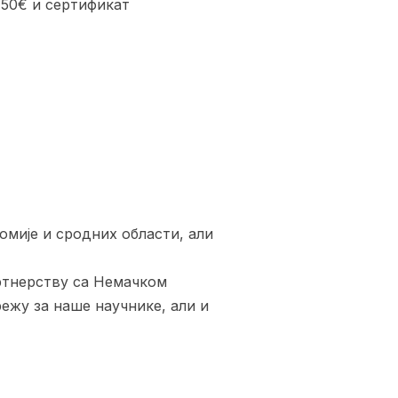
 50€ и сертификат
омије и сродних области, али
ртнерству са Немачком
ежу за наше научнике, али и