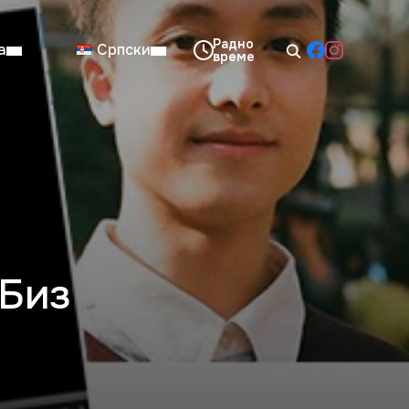
а
Српски
08:00–14:00
Нед: Затворено
нБиз