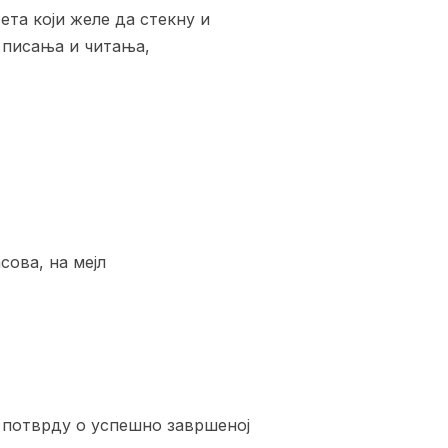
та који желе да стекну и
 писања и читања,
сова, на мејл
 потврду о успешно завршеној