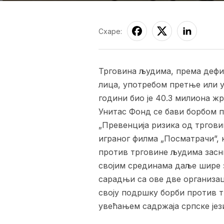
Схаре:
Трговина људима, према дефин
лица, употребом претње или уп
години био је 40.3 милиона жр
Унитас Фонд се бави борбом п
„Превенција ризика од тргови
играног филма „Посматрачи”, к
против трговине људима заснив
својим срединама даље шире з
сарадњи са ове две организац
своју подршку борби против 
увећањем садржаја српске јез