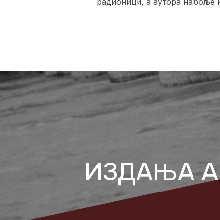
радионици, а аутора најбоље н
ИЗДАЊА А