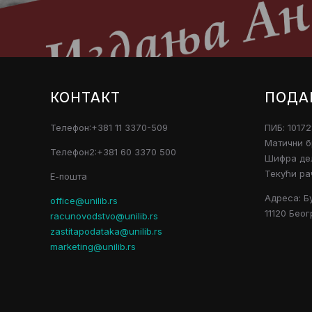
КОНТАКТ
ПОДА
Телефон:+381 11 3370-509
ПИБ: 1017
Матични б
Телефон2:+381 60 3370 500
Шифра дел
Текући ра
Е-пошта
Адреса: Б
office@unilib.rs
11120 Беог
racunovodstvo@unilib.rs
zastitapodataka@unilib.rs
marketing@unilib.rs