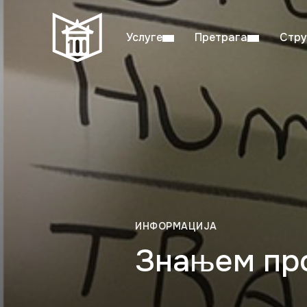
Услуге
Претрага
Стру
Пон–пет: 08:00–20:00
Студ
ИНФОРМАЦИЈА
Знањем пр