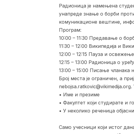
Радионица је намењена студе
унапреде знање о борби прот
комуникационе вештине, инф
Програм:
10:00 – 11:30 Предавање о бо
11:30 – 12:00 Википедија и Вик
12:00 – 12:15 Пауза и освежење
12:15 – 13:00 Радионица о уре
13:00 – 15:00 Писање чланака 
Број места је ограничен, а при
nebojsa.ratkovic@vikimedija.org
• Име и презиме
• Факултет који студирате и г
• У неколико реченица објасни
Само учесници који истог да