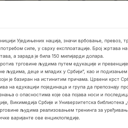
ицији Уједињених нација, значи врбовање, превоз, т
отребом силе, у сврху експлоатације. Број жртава на
тава, а зарада је била 150 милијарди долара.
ротив трговине људима путем едукације и превенције,
не људима, деце и младих у Србији”, као и подизање
оји је базиран на истинитим причама. Црвени крст Срб
а на едукацији појединаца и група да препознају проб
нања о опасностима које ова појава носи и последица
ије, Викимедија Србије и Универзитетска библиотека
трговине људима реализовањем тренинга за уређивањ
ичке варијанте ове енциклопедије.