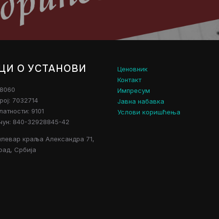
ЦИ О УСТАНОВИ
Ценовник
Контакт
28060
Импресум
рој: 7032714
Јавна набавка
атности: 9101
Услови коришћења
чун: 840-32928845-42
улевар краља Александра 71,
рад, Србија