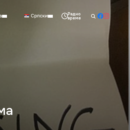
а
Српски
08:00–14:00
Нед: Затворено
ма