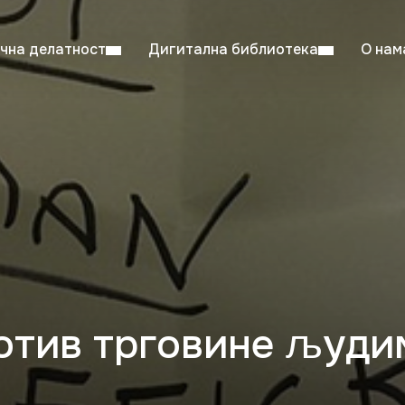
чна делатност
Дигитална библиотека
О нам
ентска читаоница: 08:00–23:00
Суб: 
Радно време од 06. јула до 29. августа
отив трговине људи