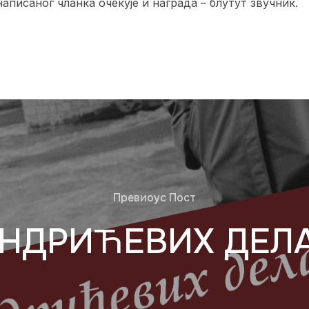
аписаног чланка очекује и награда – блутут звучник.
Превиоус Пост
НДРИЋЕВИХ ДЕЛA 