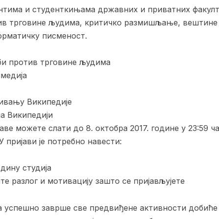
нтима и студенткињама државних и приватних факулте
ив трговине људима, критичко размишљање, вештине
орматичку писменост.
рби против трговине људима
имедија
ђивању Википедије
на Википедији
јаве можете слати до 8. октобра 2017. године у 23:59 ча
. У пријави је потребно навести:
одину студија
те разлог и мотивацију зашто се пријављујете
на успешно заврше све предвиђене активности добиће