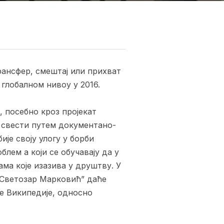
рансфер, смештај или прихват
 глобалном нивоу у 2016.
 посебно кроз пројекат
м свести путем документано-
ије своју улогу у борби
лем а који се обучавају да у
ма које изазива у друштву. У
 „Светозар Марковић” даће
е Википедије, односно