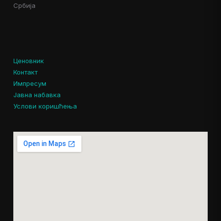
Србија
Ценовник
Контакт
Импресум
Јавна набавка
Услови коришћења