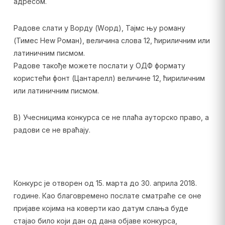
адресом.
Радове слати у Ворду (Wорд), Тајмс њу роману
(Тимес Неw Роман), величина слова 12, ћириличним или
латиничним писмом.
Радове такође можете послати у ОДФ формату
користећи фонт (Цантарелл) величине 12, ћириличним
или латиничним писмом.
В) Учесницима конкурса се не плаћа ауторско право, а
радови се не враћају.
Конкурс је отворен од 15. марта до 30. априла 2018.
године. Као благовремено послате сматраће се оне
пријаве којима на коверти као датум слања буде
стајао било који дан од дана објаве конкурса,