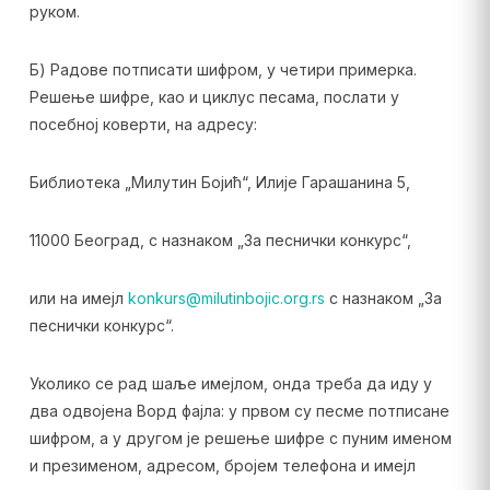
руком.
Б) Радове потписати шифром, у четири примерка.
Решење шифре, као и циклус песама, послати у
посебној коверти, на адресу:
Библиотека „Милутин Бојић“, Илије Гарашанина 5,
11000 Београд, с назнаком „За песнички конкурс“,
или на имејл
konkurs@milutinbojic.org.rs
с назнаком „За
песнички конкурс“.
Уколико се рад шаље имејлом, онда треба да иду у
два одвојена Ворд фајла: у првом су песме потписане
шифром, а у другом је решење шифре с пуним именом
и презименом, адресом, бројем телефона и имејл