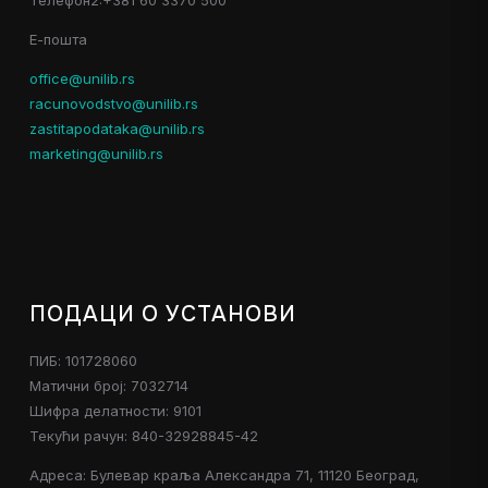
Е-пошта
office@unilib.rs
racunovodstvo@unilib.rs
zastitapodataka@unilib.rs
marketing@unilib.rs
ПОДАЦИ О УСТАНОВИ
ПИБ: 101728060
Матични број: 7032714
Шифра делатности: 9101
Текући рачун: 840-32928845-42
Адреса: Булевар краља Александра 71, 11120 Београд,