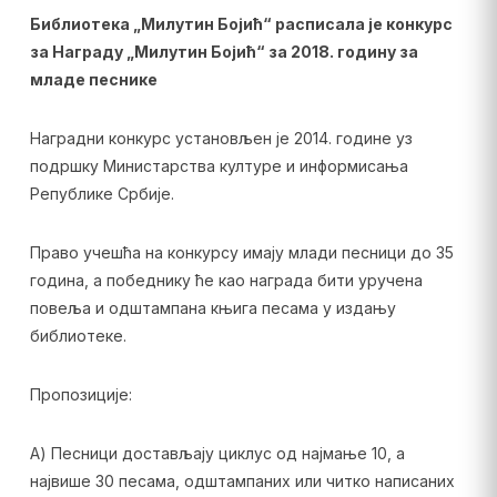
Библиотека „Милутин Бојић“ расписала је конкурс
за Награду „Милутин Бојић“ за 2018. годину за
младе песнике
Наградни конкурс установљен је 2014. године уз
подршку Министарства културе и информисања
Републике Србије.
Право учешћа на конкурсу имају млади песници до 35
година, а победнику ће као награда бити уручена
повеља и одштампана књига песама у издању
библиотеке.
Пропозиције:
А) Песници достављају циклус од најмање 10, а
највише 30 песама, одштампаних или читко написаних