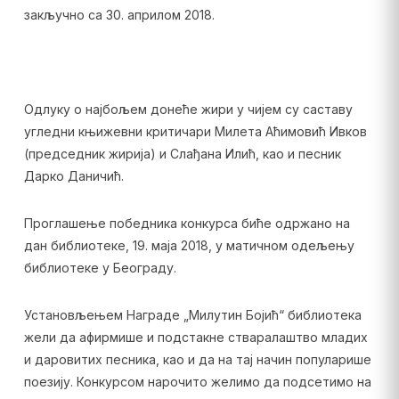
закључно са 30. априлом 2018.
Одлуку о најбољем донеће жири у чијем су саставу
угледни књижевни критичари Милета Аћимовић Ивков
(председник жирија) и Слађана Илић, као и песник
Дарко Даничић.
Проглашење победника конкурса биће одржано на
дан библиотеке, 19. маја 2018, у матичном одељењу
библиотеке у Београду.
Установљењем Награде „Милутин Бојић“ библиотека
жели да афирмише и подстакне стваралаштво младих
и даровитих песника, као и да на тај начин популарише
поезију. Конкурсом нарочито желимо да подсетимо на