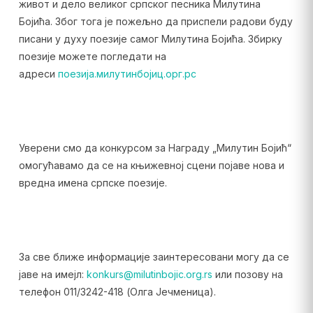
живот и дело великог српског песника Милутина
Бојића. Због тога је пожељно да приспели радови буду
писани у духу поезије самог Милутина Бојића. Збирку
поезије можете погледати на
адреси
поезија.милутинбојиц.орг.рс
Уверени смо да конкурсом за Награду „Милутин Бојић“
омогућавамо да се на књижевној сцени појаве нова и
вредна имена српске поезије.
За све ближе информације заинтересовани могу да се
јаве на имејл:
konkurs@milutinbojic.org.rs
или позову на
телефон 011/3242-418 (Олга Јечменица).