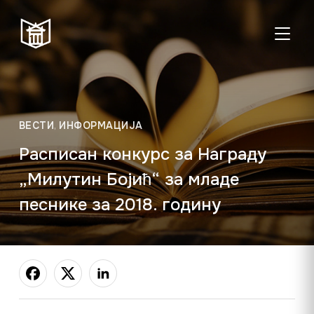
ТОГГЛ
Пон–пет:
Студентска
Суб:
Нед:
08:00–20:00
читаоница: 08:00–
08:00–
Затворено
ВЕСТИ
,
ИНФОРМАЦИЈА
23:00
14:00
Расписан конкурс за Награду
Радно време од 06. јула до 29. августа
„Милутин Бојић“ за младе
песнике за 2018. годину