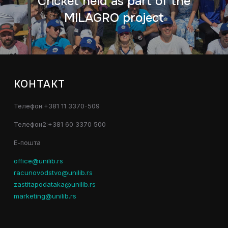
Cricket held as part of the
MILAGRO project
КОНТАКТ
Телефон:+381 11 3370-509
Телефон2:+381 60 3370 500
Е-пошта
office@unilib.rs
racunovodstvo@unilib.rs
zastitapodataka@unilib.rs
marketing@unilib.rs