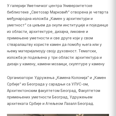
У галерији Уметничког центра Универзитетске
библиотеке „Светозар Марковић“ отворена је четврта
међународна изложба „Камен у архитектури и
уметност“ са циљем да окупи институције и појединце
из области, архитектуре, дизајна, ликовне и
примењене уметности и све друге који у свом
стваралаштву користе камен да помоћу њега или у
њему материјализују своју духовност. Тематски,
изложба је подељена у три области: архитектура и
дизајн у камену, камени мозаици, скулптуре у камену
Организатори: Удружења „Камена Колонија“ и „Камен
Србије“ из Београда у сарадњи са УЛУС-ом,
Архитектонским факултетом Београд, Факултетом
примењених уметности Београд, Удружењем
архитеката Србије и Атељеом Лазалл Београд.