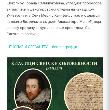
Шекспиру Горана Станивуковића, угледног професора
англистике и шекспировских студија на канадском
Универзитету Сент Мери у Халифаксу, као и одломци
из књиге
Ветрењаче на језик
Александре Манчић, која
је нашу средину задужила новим преводом
Дон
Кихота
на српски.
ШЕКСПИР И СЕРВАНТЕС – библиографија