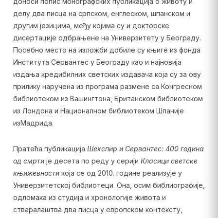
доноси попис монографских публикација о животу и
делу два писца на српском, енглеском, шпанском и
другим језицима, међу којима су и докторске
дисертације одбрањене на Универзитету у Београду.
Посебно место на изложби добиле су књиге из фонда
Института Сервантес у Београду као и најновија
издања кредибилних светских издавача која су за ову
прилику наручена из програма размене са Конгресном
библиотеком из Вашингтона, Британском библиотеком
из Лондона и Националном библиотеком Шпаније
изМадрида.
Пратећа публикација
Шекспир и Сервантес: 400 година
од смрти
је десета по реду у серији
Класици светске
књижевности
која се од 2010. године реализује у
Универзитетској библиотеци. Она, осим библиографије,
одломака из студија и хронологије живота и
стваралаштва два писца у европском контексту,