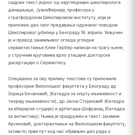
садржи текст једног од најугледнијих шекспиролога
данашњице, ЈуанаФернија, професора у
стратфордском Шекспировом институту, који је
приложио део свог предавања одржаног поводом
Шекспировог јубилеја у Београду 16. априла. Укључен
је и превод занимљивог огледа угледне
сервантисткиње Клее Гербер написан на трагу њене,
у стручним круговима врло утицајне докторске
дисертације о Сервантесу.
Специјално за ову прилику текстове су приложиле
професорке Филолошког факултета у Београду др
Зорица Бечановић, (Катедра за општу књижевност и
теорију књижевности), др Јасна Стојановић (Катедра
за иберијске студије) и дрНаташа Шофранац (Катедра
за англистику). Њима је придружен и текст Јасмине
Арсеновић, докторанткиње на Филолошком факултету,
затим по први пут код нас објављен део рада о