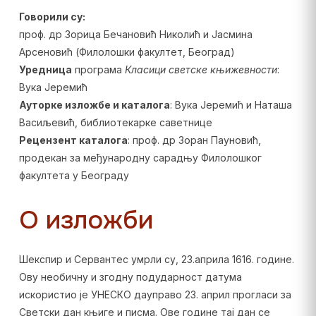
Говорили су:
проф. др Зорица Бечановић Николић и Јасмина
Арсеновић (Филолошки факултет, Београд)
Уредница
програма
Класици светске књижевности
:
Вука Јеремић
Ауторке изложбе и каталога
: Вука Јеремић и Наташа
Васиљевић, библиотекарке саветнице
Рецензент каталога
: проф. др Зоран Пауновић,
продекан за међународну сарадњу Филолошког
факултета у Београду
О изложби
Шекспир и Сервантес умрли су, 23.априла 1616. године.
Ову необичну и згодну подударност датума
искористио је УНЕСКО дауправо 23. април прогласи за
Светски дан књиге и писма. Ове године тај дан се