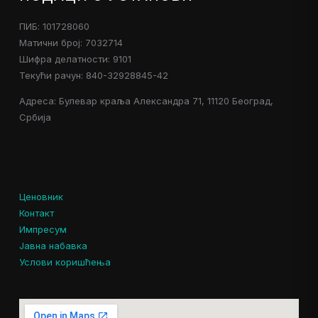
ПИБ: 101728060
Матични број: 7032714
Шифра делатности: 9101
Текући рачун: 840-32928845-42
Адреса: Булевар краља Александра 71, 11120 Београд,
Србија
Ценовник
Контакт
Импресум
Јавна набавка
Услови коришћења