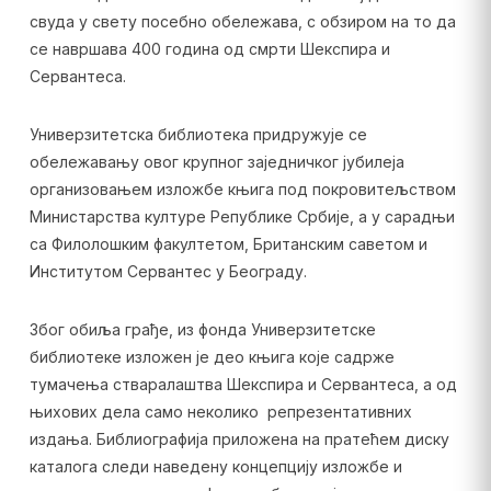
свуда у свету посебно обележава, с обзиром на то да
се навршава 400 година од смрти Шекспира и
Сервантеса.
Универзитетска библиотека придружује се
обележавању овог крупног заједничког јубилеја
организовањем изложбе књига под покровитељством
Министарства културе Републике Србије, а у сарадњи
са Филолошким факултетом, Британским саветом и
Институтом Сервантес у Београду.
Због обиља грађе, из фонда Универзитетске
библиотеке изложен је део књига које садрже
тумачења стваралаштва Шекспира и Сервантеса, а од
њихових дела само неколико репрезентативних
издања. Библиографија приложена на пратећем диску
каталога следи наведену концепцију изложбе и