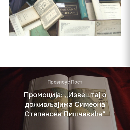
Превиоус Пост
Промоција: „Извештај о
доживљајима Симеона
Степанова Пишчевића“