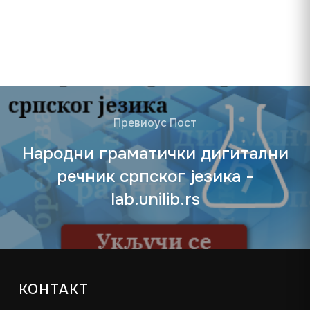
Превиоус Пост
Народни граматички дигитални
речник српског језика -
lab.unilib.rs
КОНТАКТ