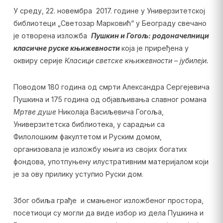
У среду, 22. новембра 2017. године у Универзитетској
библиотеци „Светозар Марковић“ у Београду свечано
је отворена изложба
Пушкин и Гогољ: родоначелници
класичне руске књижевности
која је приређена у
оквиру серије
Класици светске књижевности – јубилеји.
Поводом 180 година од смрти Александра Сергејевича
Пушкина и 175 година од објављивања славног романа
Мртве душе
Николаја Васиљевича Гогоља,
Универзитетска библиотека, у сарадњи са
Филолошким факултетом и Руским домом,
организовала је изложбу књига из својих богатих
фондова, употпуњену илустративним материјалом који
је за ову прилику уступио Руски дом.
Због обиља грађе и смањеног изложбеног простора,
посетиоци су могли да виде избор из дела Пушкина и