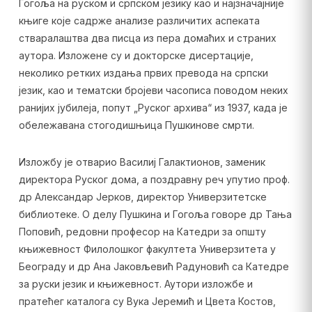
Гогоља на руском и српском језику као и најзначајније
књиге које садрже анализе различитих аспеката
стваралаштва два писца из пера домаћих и страних
аутора. Изложене су и докторске дисертације,
неколико ретких издања првих превода на српски
језик, као и тематски бројеви часописа поводом неких
ранијих јубилеја, попут „Руског архива“ из 1937, када је
обележавана стогодишњица Пушкинове смрти.
Изложбу је отварио Василиј Галактионов, заменик
директора Руског дома, а поздравну реч упутио проф.
др Александар Јерков, директор Универзитетске
библиотеке. О делу Пушкина и Гогоља говоре др Тања
Поповић, редовни професор на Катедри за општу
књижевност Филолошког факултета Универзитета у
Београду и др Ана Јаковљевић Радуновић са Катедре
за руски језик и књижевност. Аутори изложбе и
пратећег каталога су Вука Јеремић и Цвета Костов,