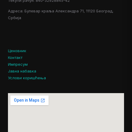
Текући рачун: 840-32928845-42
Адреса: Булевар краља Александра 71, 11120 Београд,
Србија
Ценовник
Контакт
Импресум
Јавна набавка
Услови коришћења