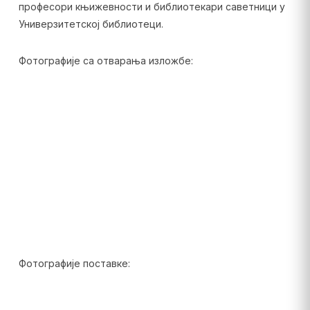
професори књижевности и библиотекари саветници у
Универзитетској библиотеци.
Фотографије са отварања изложбе:
Фотографије поставке: