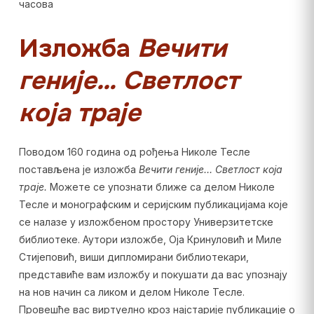
часова
Изложба
Вечити
геније… Светлост
која траје
Поводом 160 година од рођења Николе Тесле
постављена је изложба
Вечити геније… Светлост која
траје.
Можете се упознати ближе са делом Николе
Тесле и монографским и серијским публикацијама које
се налазе у изложбеном простору Универзитетске
библиотеке. Аутори изложбе, Оја Кринуловић и Миле
Стијеповић, виши дипломирани библиотекари,
представиће вам изложбу и покушати да вас упознају
на нов начин са ликом и делом Николе Тесле.
Провешће вас виртуелно кроз најстарије публикације о