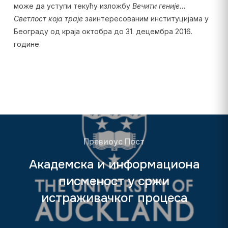
може да уступи текућу изложбу
Вечити геније…
Светлост која траје
заинтересованим институцијама у
Београду од краја октобра до 31. децембра 2016.
године.
Превиоус Пост
Академска и информациона
писменост у сржи
истраживачког процеса