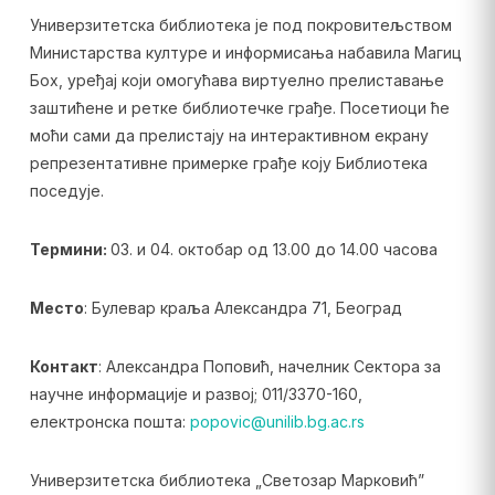
Универзитетска библиотека је под покровитељством
Министарства културе и информисања набавила Магиц
Боx, уређај који омогућава виртуелно прелиставање
заштићене и ретке библиотечке грађе. Посетиоци ће
моћи сами да прелистају на интерактивном екрану
репрезентативне примерке грађе коју Библиотека
поседује.
Термини:
03. и 04. октобар од 13.00 до 14.00 часова
Место
: Булевар краља Александра 71, Београд
Контакт
: Александра Поповић, начелник Сектора за
научне информације и развој; 011/3370-160,
електронска пошта:
popovic@unilib.bg.ac.rs
Универзитетска библиотека „Светозар Марковић”