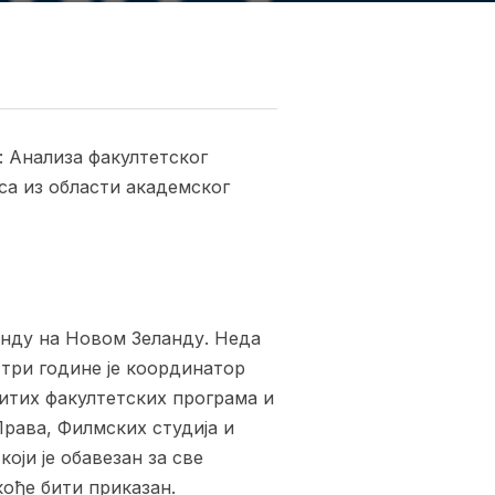
 Анализа факултетског
са из области академског
нду на Новом Зеланду. Неда
 три године је координатор
итих факултетских програма и
рава, Филмских студија и
оји је обавезан за све
кође бити приказан.