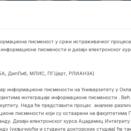
ормациона писменост у сржи истраживачког процеса:
 информационе писмености и дизајн електронског кур
(БА, ДипЛиб, МЛИС, ПГЦерт, РЛИАНЗА)
кар информационе писмености на Универзитету у Окла
ојектима интеграције информационе писмености . Већ
култету. Неда ће представити процес анализе различ
ционе писмености који су остварени на факултетима П
нду. Дизајн електронског курса Ацадемиц Интегритy к
нду (укључујући и студенте докторских студија) ће та