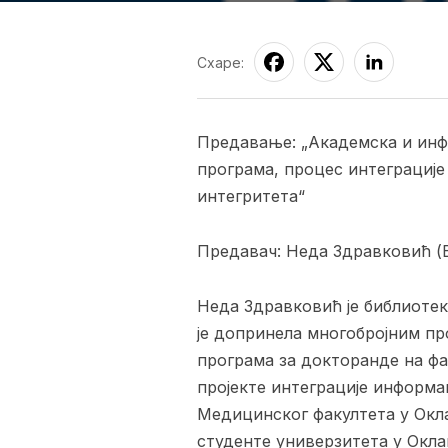
Схаре:
Предавање: „Академска и инф
програма, процес интеграције
интегритета“
Предавач: Неда Здравковић 
Неда Здравковић је библиоте
је допринела многобројним пр
програма за докторанде на фа
пројекте интеграције информа
Медицинског факултета у Окла
студенте универзитета у Окла