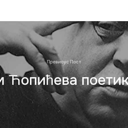
Превиоус Пост
м Ћопићева поетик