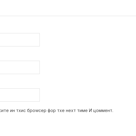
сите ин тхис броwсер фор тхе неxт тиме И цоммент.