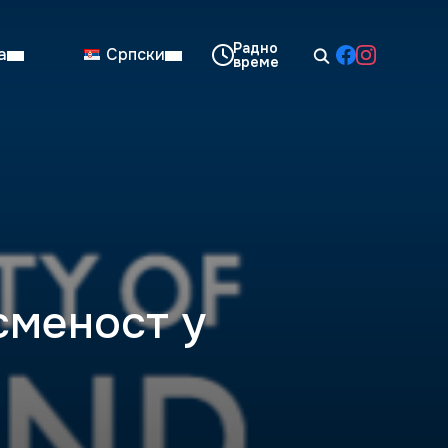
а
Српски
08:00–14:00
Нед: Затворено
сменост у