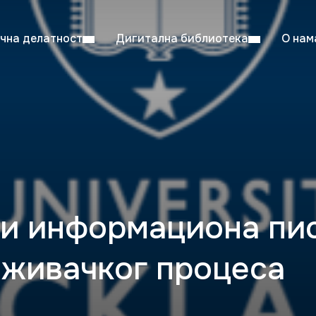
чна делатност
Дигитална библиотека
О нам
ентска читаоница: 08:00–23:00
Суб: 
Радно време од 06. јула до 29. августа
 и информациона пи
аживачког процеса