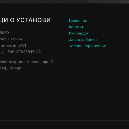
ЦИ О УСТАНОВИ
Ценовник
Контакт
28060
Импресум
рој: 7032714
Јавна набавка
атности: 9101
Услови коришћења
чун: 840-32928845-42
улевар краља Александра 71,
рад, Србија