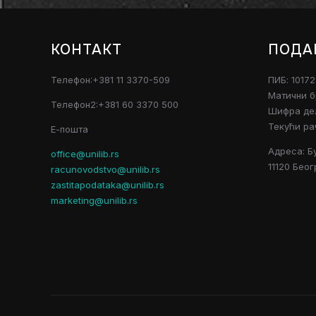
КОНТАКТ
ПОДА
Телефон:+381 11 3370-509
ПИБ: 1017
Матични б
Телефон2:+381 60 3370 500
Шифра дел
Текући ра
Е-пошта
Адреса: Б
office@unilib.rs
11120 Беог
racunovodstvo@unilib.rs
zastitapodataka@unilib.rs
marketing@unilib.rs