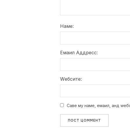
Наме:
Емаил Аддресс:
Wебсите:
Саве мy наме, емаил, анд wеб