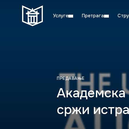
Услуге
Претрага
Стру
Пон–пет: 08:00–20:00
Студ
ПРЕДАВАЊЕ
Академска
сржи истр