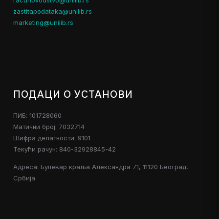
zastitapodataka@unilib.rs
marketing@unilib.rs
ПОДАЦИ О УСТАНОВИ
ПИБ: 101728060
Матични број: 7032714
Шифра делатности: 9101
Текући рачун: 840-32928845-42
Адреса: Булевар краља Александра 71, 11120 Београд,
Србија