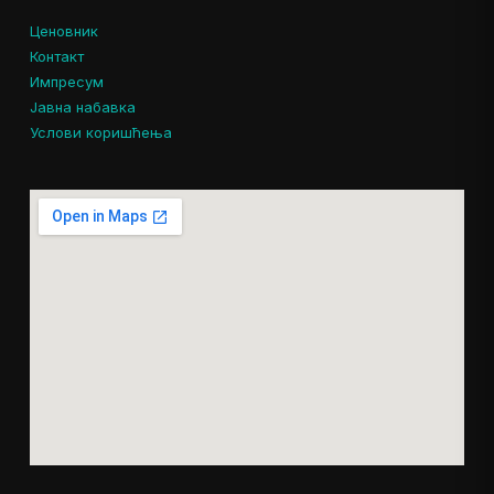
Ценовник
Контакт
Импресум
Јавна набавка
Услови коришћења