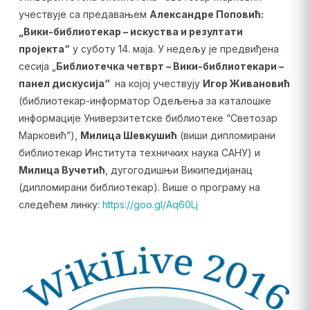
учествује са предавањем
Александре Поповић:
„
Вики-библиотекар – искуства и резултати
пројекта“
у суботу 14. маја. У недељу је предвиђена
сесија „
Библиотечка четврт – Вики-библиотекари –
панел дискусија“
на којој учествују
Игор Живановић
(библиотекар-информатор Одељења за каталошке
информације Универзитетске библиотеке “Светозар
Марковић”),
Милица Шевкушић
(виши дипломирани
библиотекар Института техничких наука САНУ) и
Милица Вучетић
, дугогодишњи Википедијанац
(дипломирани библиотекар). Више о програму на
следећем линку:
https://goo.gl/Aq60Lj