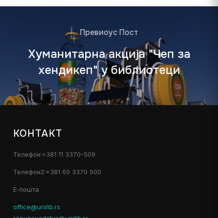
Превиоус Пост
Хуманитарна акција "Чеп за
хендикеп" у библиотеци
КОНТАКТ
Телефон:+381 11 3370-509
Телефон2:+381 60 3370 500
Е-пошта
office@unilib.rs
racunovodstvo@unilib.rs