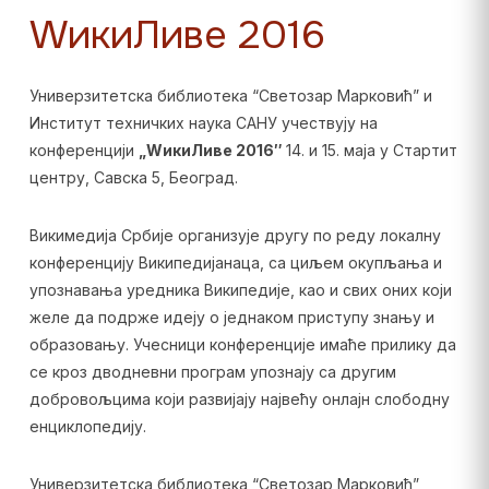
WикиЛиве 2016
Универзитетска библиотека “Светозар Марковић” и
Институт техничких наука САНУ учествују на
конференцији
„
WикиЛиве 2016″
14. и 15. маја у Стартит
центру, Савска 5, Београд.
Викимедија Србије организује другу по реду локалну
конференцију Википедијанаца, са циљем окупљања и
упознавања уредника Википедије, као и свих оних који
желе да подрже идеју о једнаком приступу знању и
образовању. Учесници конференције имаће прилику да
се кроз дводневни програм упознају са другим
добровољцима који развијају највећу онлајн слободну
енциклопедију.
Универзитетска библиотека “Светозар Марковић”