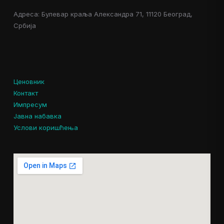
Адреса: Булевар краља Александра 71, 11120 Београд,
Србија
Ценовник
Контакт
Импресум
Јавна набавка
Услови коришћења