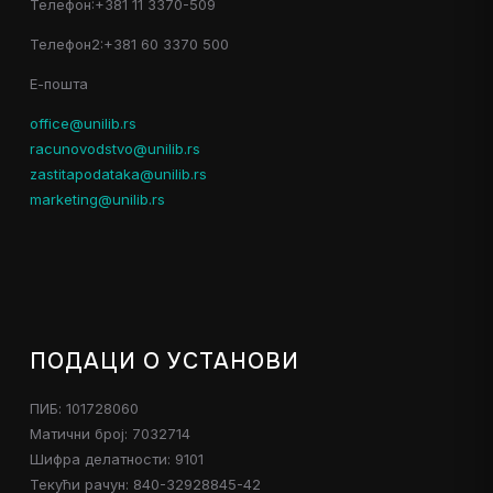
Телефон:+381 11 3370-509
Телефон2:+381 60 3370 500
Е-пошта
office@unilib.rs
racunovodstvo@unilib.rs
zastitapodataka@unilib.rs
marketing@unilib.rs
ПОДАЦИ О УСТАНОВИ
ПИБ: 101728060
Матични број: 7032714
Шифра делатности: 9101
Текући рачун: 840-32928845-42