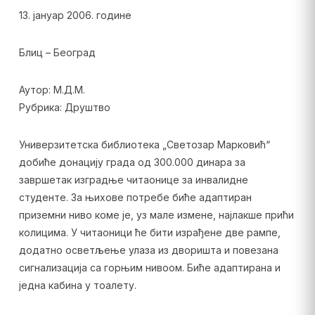
13. јануар 2006. године
Блиц – Београд
Аутор: М.Д.М.
Рубрика: Друштво
Универзитетска библиотека „Светозар Марковић“
добиће донацију града од 300.000 динара за
завршетак изградње читаонице за инвалидне
студенте. За њихове потребе биће адаптиран
приземни ниво коме је, уз мале измене, најлакше прићи
колицима. У читаоници ће бити израђене две рампе,
додатно осветљење улаза из дворишта и повезана
сигнализација са горњим нивоом. Биће адаптирана и
једна кабина у тоалету.