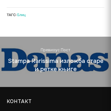
ТАГС:
Блиц
Превиоус Пост
Stampa Rarissima изложба старе
и ретке књиге
КОНТАКТ