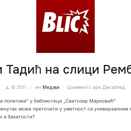
и Тадић на слици Рем
д. Ф 2011.
ин
Медији
Цомментс аре Дисаблед
а политике” у библиотеци „Светозар Марковић”
ренутак може преточити у уметност са универзалним 
и и бахатости?