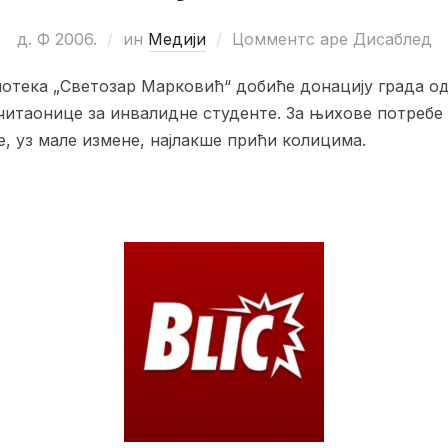
д. Ф 2006.
ин
Медији
Цомментс аре Дисаблед
отека „Светозар Марковић“ добиће донацију града од
читаонице за инвалидне студенте. За њихове потребе
е, уз мале измене, најлакше прићи колицима.