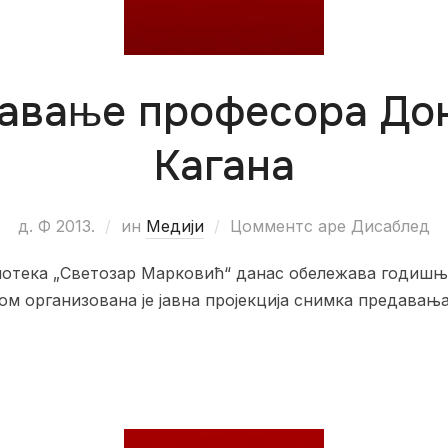
авање професора До
Кагана
д. Ф 2013.
ин
Медији
Цомментс аре Дисаблед
иотека „Светозар Марковић“ данас обележава годишњ
м организована је јавна пројекција снимка предава