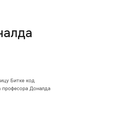
налда
ицу Битке код
ња професора Доналда