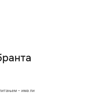
бранта
питањем – има ли