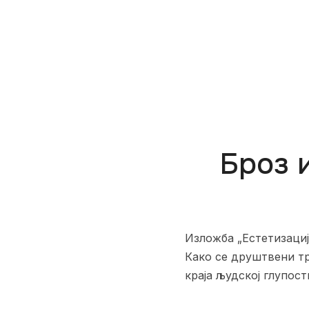
Броз 
Изложба „Естетизациј
Како се друштвени т
краја људској глупост