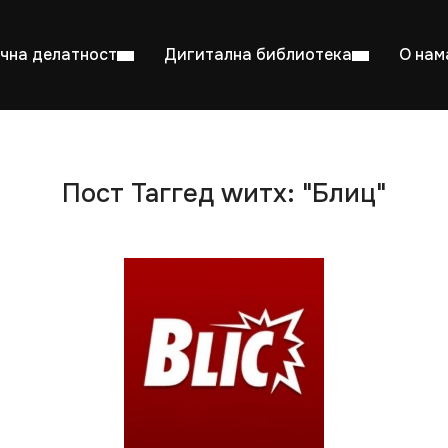
чна делатност
Дигитална библиотека
О нам
Пост Таггед wитх: "Блиц"
ентска читаоница: 08:00–23:00
Суб: 
Радно време од 06. јула до 29. августа