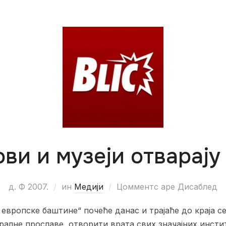
ви и музеји отварају
д. Ф 2007.
ин
Медији
Цомментс аре Дисаблед
европске баштине“ почеће данас и трајаће до краја с
ралне прославе, отворити врата свих значајних инстит