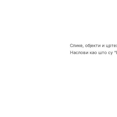
Слике, објекти и црт
Наслови као што су “