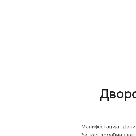
Дворо
Манифестација „Дани 
ће, као домаћин цент