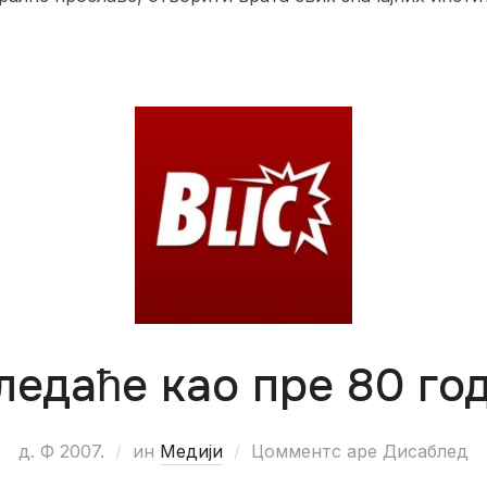
ледаће као пре 80 го
д. Ф 2007.
ин
Медији
Цомментс аре Дисаблед