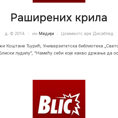
Раширених крила
д. Ф 2014.
ин
Медији
Цомментс аре Дисаблед
ежи Коштане Ђурић, Универзитетска библиотека „Свет
Блиски лудилу”, “Намећу себи које какво држање да ос