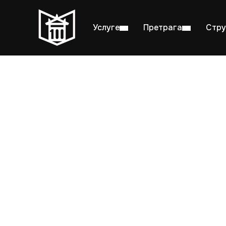
Услуге
Претрага
Стру
Пон–пет: 08:00–20:00
Студ