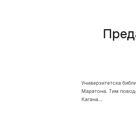
Пред
Универзитетска библ
Маратона. Тим поводо
Кагана…