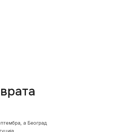
 врата
ептембра, а Београд
уција.