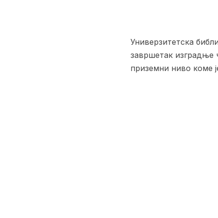
Универзитетска библи
завршетак изградње 
приземни ниво коме ј