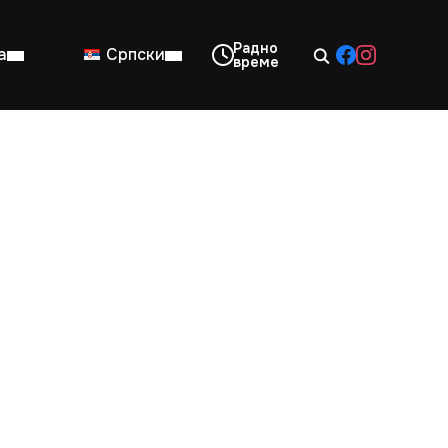
а
Српски
08:00–14:00
Нед: Затворено