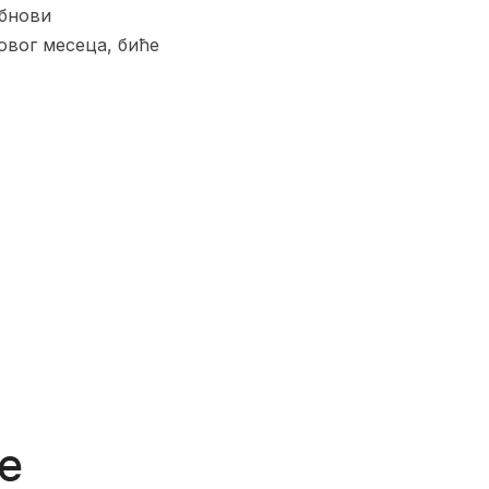
обнови
овог месеца, биће
е