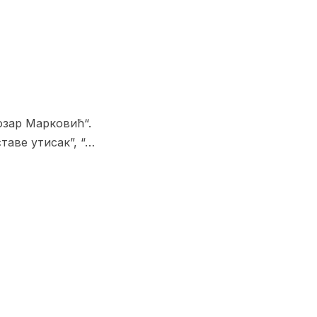
озар Марковић“.
таве утисак”, “…