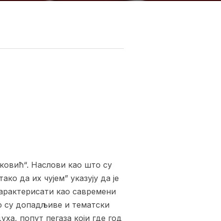
ковић“. Наслови као што су
ко да их чујем” указују да је
карактерисати као савремени
о су допадљиве и тематски
ха, попут пегаза који где год