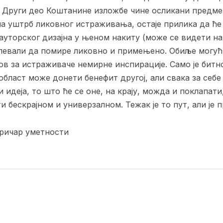
 Други део Коштанине изложбе чине осликани предмет
на уштрб ликовног истраживања, остаје прилика да ће
 ауторског дизајна у њеном накиту (може се видети на
спевали да помире ликовно и примењено. Обиље могућ
зов за истраживаче немирне инспирације. Само је битно
 област може донети бенефит другој, али свака за себе
и идеја, то што ће се оне, на крају, можда и поклапа
и бескрајном и универзалном. Тежак је то пут, али је
ичар уметности