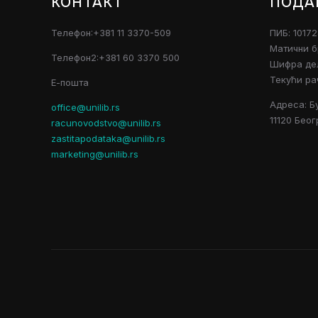
КОНТАКТ
ПОДА
Телефон:+381 11 3370-509
ПИБ: 1017
Матични б
Телефон2:+381 60 3370 500
Шифра дел
Текући ра
Е-пошта
Адреса: Б
office@unilib.rs
11120 Беог
racunovodstvo@unilib.rs
zastitapodataka@unilib.rs
marketing@unilib.rs