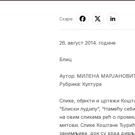
Схаре:
26. август 2014. године
Блиц
Аутор: МИЛЕНА МАРЈАНОВИ
Рубрика: Култура
Слике, објекти и цртежи Кошт
“Блиски лудилу”, “Намећу себи
на овим сликама рећ о проми
митови. Слике Коштане Ђурић,
занимљиве, док су крда дивљи