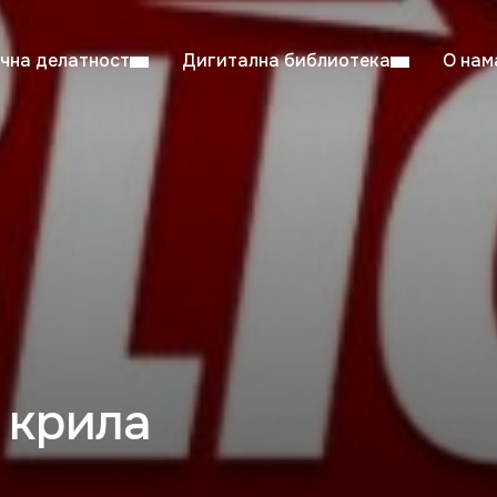
чна делатност
Дигитална библиотека
О нам
ентска читаоница: 08:00–23:00
Суб: 
Радно време од 06. јула до 29. августа
 крила