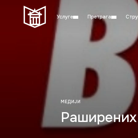
Услуге
Претрага
Стру
Пон–пет: 08:00–20:00
Студ
МЕДИЈИ
Раширених