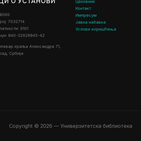
ЦИ О УСТАНОВИ
Ценовник
Контакт
28060
Импресум
рој: 7032714
Јавна набавка
атности: 9101
Услови коришћења
чун: 840-32928845-42
улевар краља Александра 71,
рад, Србија
Copyright © 2026 — Универзитетска библиотека