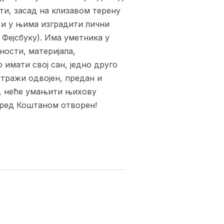
и, засад на клизавом терену
 и у њима изградити лични
 Фејсбуку). Има уметника у
ности, материјала,
 имати свој сан, једно друго
 тражи одвојен, предан и
ти, неће умањити њихову
 пред Коштаном отворен!