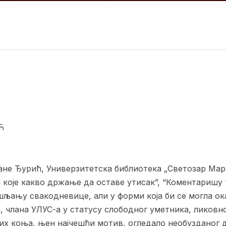
Ћ
ане Ђурић, Универзитетска библиотека „Светозар Мар
 које какво држање да оставе утисак”, “Коментаришу та
шљању свакодневице, али у форми која би се могла о
 члана УЛУС-а у статусу слободног уметника, ликовн
х коња, њен најчешћи мотив, огледало необузданог ду