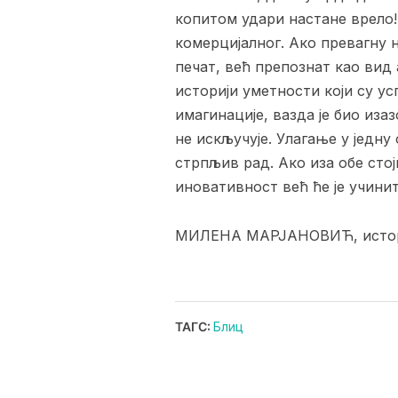
копитом удари настане врело!
комерцијалног. Ако превагну 
печат, већ препознат као вид
историји уметности који су у
имагинације, вазда је био иза
не искључује. Улагање у једну
стрпљив рад. Ако иза обе стој
иновативност већ ће је учинит
МИЛЕНА МАРЈАНОВИЋ, истор
ТАГС:
Блиц