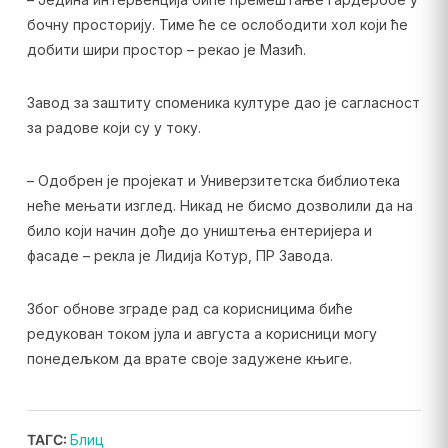
бочну просторију. Тиме ће се ослободити хол који ће
добити шири простор – рекао је Мазић.
Завод за заштиту споменика културе дао је сагласност
за радове који су у току.
– Одобрен је пројекат и Универзитетска библиотека
неће мењати изглед. Никад не бисмо дозволили да на
било који начин дође до уништења ентеријера и
фасаде – рекла је Лидија Котур, ПР Завода.
Због обнове зграде рад са корисницима биће
редукован током јула и августа а корисници могу
понедељком да врате своје задужене књиге.
220-902
,
2В0-621
,
ТАГС:
Блиц