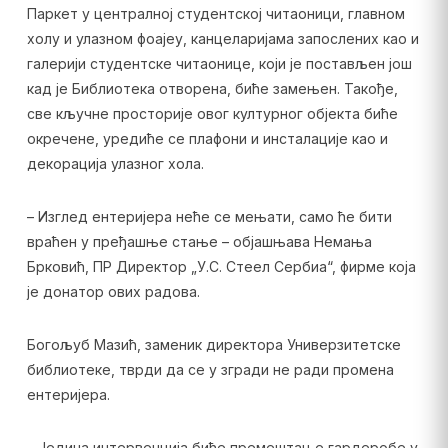
Паркет у централној студентској читаоници, главном
холу и улазном фоајеу, канцеларијама запослених као и
галерији студентске читаонице, који је постављен још
кад је Библиотека отворена, биће замењен. Такође,
све кључне просторије овог културног објекта биће
окречене, уредиће се плафони и инсталације као и
декорација улазног хола.
– Изглед ентеријера неће се мењати, само ће бити
враћен у пређашње стање – објашњава Немања
Брковић, ПР Директор „У.С. Стеел Сербиа“, фирме која
је донатор ових радова.
Богољуб Мазић, заменик директора Универзитетске
библиотеке, тврди да се у згради не ради промена
ентеријера.
– Једина интервенција биће премештање гардеробе у