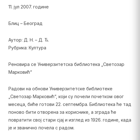
11. јул 2007. године
Блиц – Београд
Аутор: Д. Н. – Д. Ђ.
Рубрика: Култура
Реновира се Универзитетска библиотека „Светозар
Марковић“
Радови на обнови Универзитетске библиотеке
„Светозар Марковић“, који су почели почетком овог
месеца, биће готови 22. септембра. Библиотека ће тад
поново бити отворена за кориснике, а зграда ће
повратити свој стари сјај и изглед из 1926. године, када
је и званично почела с радом.