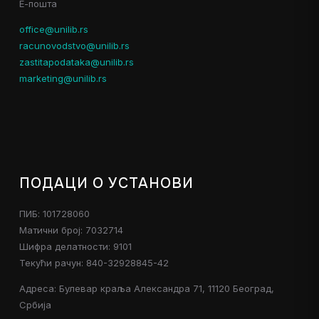
Е-пошта
210-060
,
ЦИССП
,
office@unilib.rs
racunovodstvo@unilib.rs
70-483
,
zastitapodataka@unilib.rs
300-208
,
marketing@unilib.rs
400-201
,
642-996
,
70-410
,
70-462
,
300-135
,
640-911
,
ПОДАЦИ О УСТАНОВИ
300-320
,
70-980
,
ПИБ: 101728060
100-105
,
Матични број: 7032714
700-037
,
Шифра делатности: 9101
352-001
,
Текући рачун: 840-32928845-42
70-347
,
Адреса: Булевар краља Александра 71, 11120 Београд,
70-532
,
Србија
642-997
,