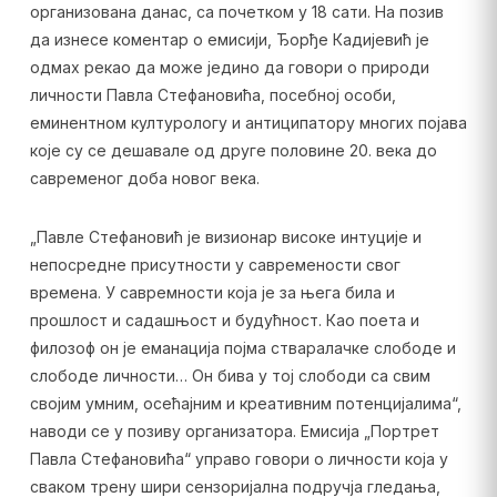
организована данас, са почетком у 18 сати. На позив
да изнесе коментар о емисији, Ђорђе Кадијевић је
одмах рекао да може једино да говори о природи
личности Павла Стефановића, посебној особи,
еминентном културологу и антиципатору многих појава
које су се дешавале од друге половине 20. века до
савременог доба новог века.
„Павле Стефановић је визионар високе интуције и
непосредне присутности у савремености свог
времена. У савремности која је за њега била и
прошлост и садашњост и будућност. Као поета и
филозоф он је еманација појма стваралачке слободе и
слободе личности… Он бива у тој слободи са свим
својим умним, осећајним и креативним потенцијалима“,
наводи се у позиву организатора. Емисија „Портрет
Павла Стефановића“ управо говори о личности која у
сваком трену шири сензоријална подручја гледања,