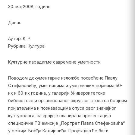
30. мај 2008. године
Данас
Аутор: К. Р.
Рубрика: Култура
Културне парадигме савремене уметности
Поводом документарне изложбе посвећене Павлу
Стефановићу, уметницима и уметничким појавама 50-
их и 60-их година, у галерији Универзитетске
библиотеке и организованог округлог стола са бројним
пријатељима и познаваоцима опуса овог значајног
културолога, на крају је планирана презентација
специфичне ТВ емисије „Портрет Павла Стефановића“
у режији Ђорђа Кадијевића. Пројекција ће бити