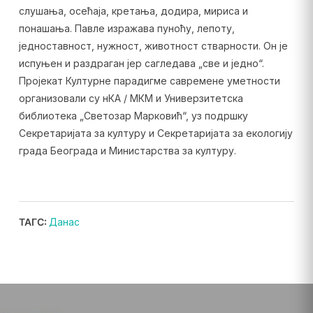
слушања, осећаја, кретања, додира, мириса и
понашања. Павле изражава пуноћу, лепоту,
једноставност, нужност, животност стварности. Он је
испуњен и раздраган јер сагледава „све и једно“.
Пројекат Културне парадигме савремене уметности
организовали су нКА / МКМ и Универзитетска
библиотека „Светозар Марковић“, уз подршку
Секретаријата за културу и Секретаријата за екологију
града Београда и Министарства за културу.
ТАГС:
Данас