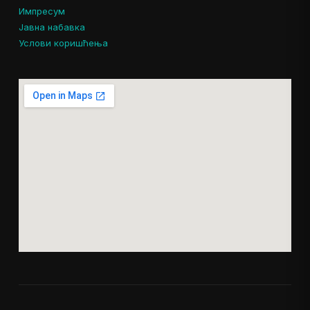
Импресум
Јавна набавка
Услови коришћења