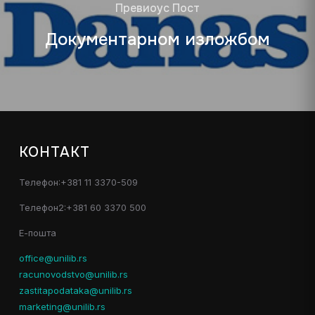
Превиоус Пост
Документарном изложбом
КОНТАКТ
Телефон:+381 11 3370-509
Телефон2:+381 60 3370 500
Е-пошта
office@unilib.rs
racunovodstvo@unilib.rs
zastitapodataka@unilib.rs
marketing@unilib.rs