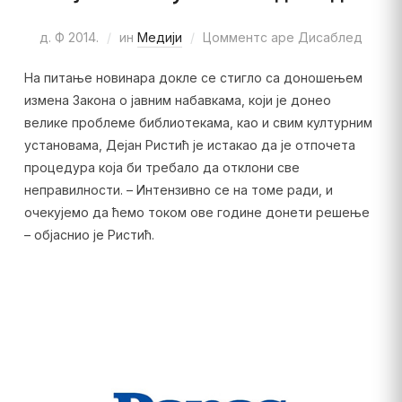
д. Ф 2014.
ин
Медији
Цомментс аре Дисаблед
На питање новинара докле се стигло са доношењем
измена Закона о јавним набавкама, који је донео
велике проблеме библиотекама, као и свим културним
установама, Дејан Ристић је истакао да је отпочета
процедура која би требало да отклони све
неправилности. – Интензивно се на томе ради, и
очекујемо да ћемо током ове године донети решење
– објаснио је Ристић.