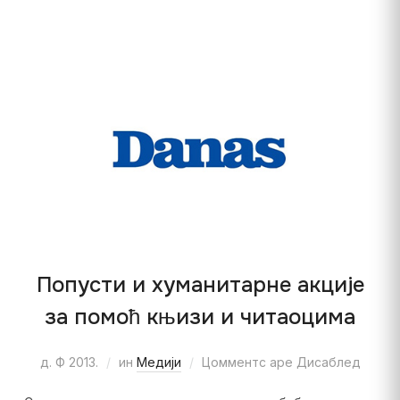
Попусти и хуманитарне акције
за помоћ књизи и читаоцима
д. Ф 2013.
ин
Медији
Цомментс аре Дисаблед