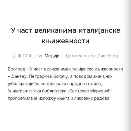
У част великанима италијанске
књижевности
д. Ф 2014.
ин
Медији
Цомментс аре Дисаблед
Београд – У част великанима италијанске књижевности
– Дантеу, Петрарки и Бокачу, а поводом значајних
јубилеја који ће се одиграти наредне године,
Универзитетска библиотека „Светозар Марковић“
припремила је изложбу књига и ликовних радова