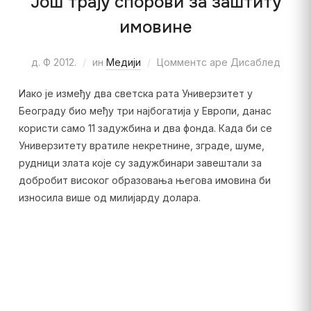
Још трају спорови за заштиту
имовине
д. Ф 2012.
ин
Медији
Цомментс аре Дисаблед
Иако је између два светска рата Универзитет у
Београду био међу три најбогатија у Европи, данас
користи само 11 задужбина и два фонда. Када би се
Универзитету вратиле некретнине, зграде, шуме,
рудници злата које су задужбинари завештали за
добробит високог образовања његова имовина би
износила више од милијарду долара.