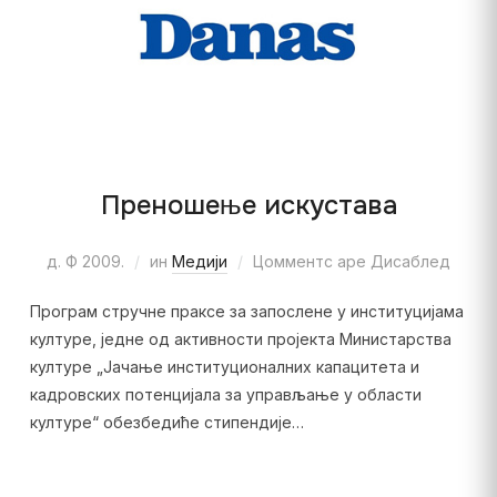
Преношење искустава
д. Ф 2009.
ин
Медији
Цомментс аре Дисаблед
Програм стручне праксе за запослене у институцијама
културе, једне од активности пројекта Министарства
културе „Јачање институционалних капацитета и
кадровских потенцијала за управљање у области
културе“ обезбедиће стипендије…