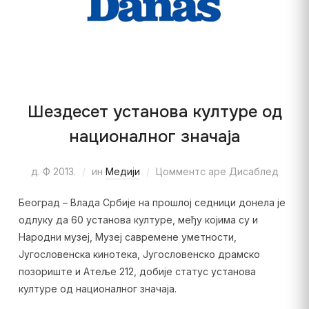
Шездесет установа културе од
националног значаја
д. Ф 2013.
ин
Медији
Цомментс аре Дисаблед
Београд – Влада Србије на прошлој седници донела је
одлуку да 60 установа културе, међу којима су и
Народни музеј, Музеј савремене уметности,
Југословенска кинотека, Југословенско драмско
позориште и Атеље 212, добије статус установа
културе од националног значаја.