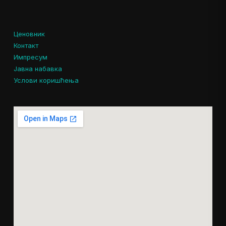
Ценовник
Контакт
Импресум
Јавна набавка
Услови коришћења