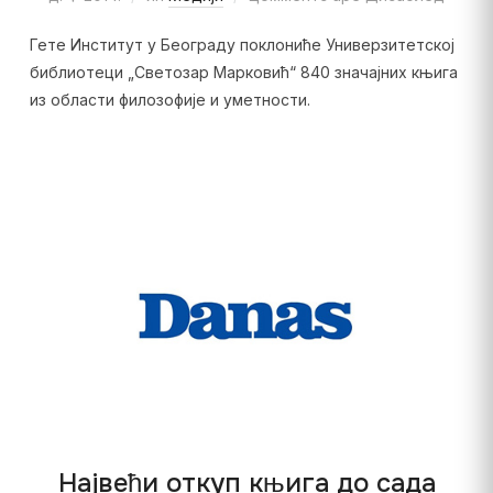
Гете Институт у Београду поклониће Универзитетској
библиотеци „Светозар Марковић“ 840 значајних књига
из области филозофије и уметности.
Највећи откуп књига до сада