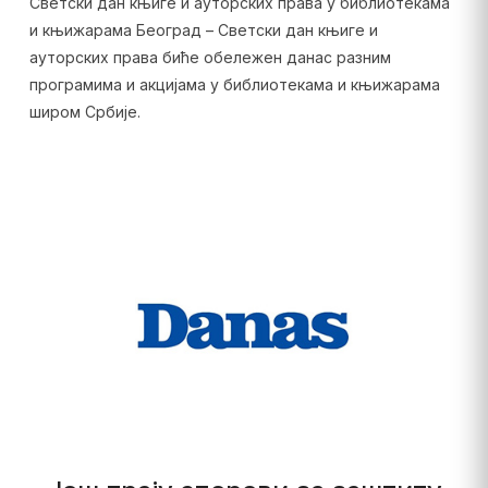
Светски дан књиге и ауторских права у библиотекама
и књижарама Београд – Светски дан књиге и
ауторских права биће обележен данас разним
програмима и акцијама у библиотекама и књижарама
широм Србије.