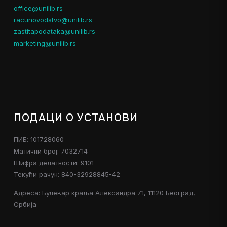
office@unilib.rs
racunovodstvo@unilib.rs
zastitapodataka@unilib.rs
marketing@unilib.rs
ПОДАЦИ О УСТАНОВИ
ПИБ: 101728060
Матични број: 7032714
Шифра делатности: 9101
Текући рачун: 840-32928845-42
Адреса: Булевар краља Александра 71, 11120 Београд,
Србија