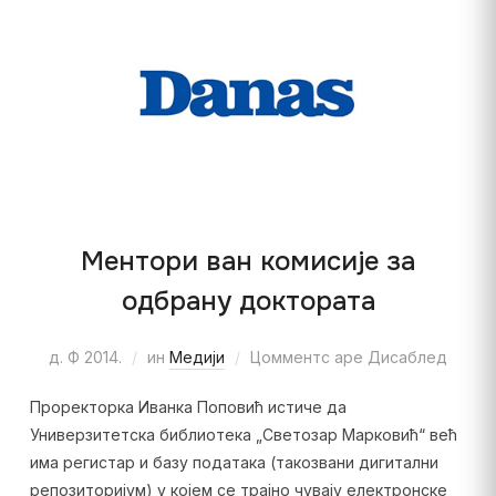
Ментори ван комисије за
одбрану доктората
д. Ф 2014.
ин
Медији
Цомментс аре Дисаблед
Проректорка Иванка Поповић истиче да
Универзитетска библиотека „Светозар Марковић“ већ
има регистар и базу података (такозвани дигитални
репозиторијум) у којем се трајно чувају електронске