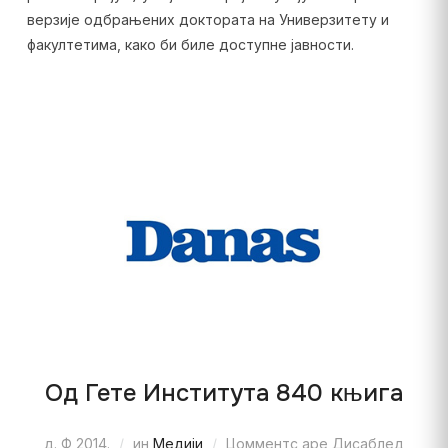
верзије одбрањених доктората на Универзитету и
факултетима, како би биле доступне јавности.
Од Гете Института 840 књига
д. Ф 2014.
ин
Медији
Цомментс аре Дисаблед