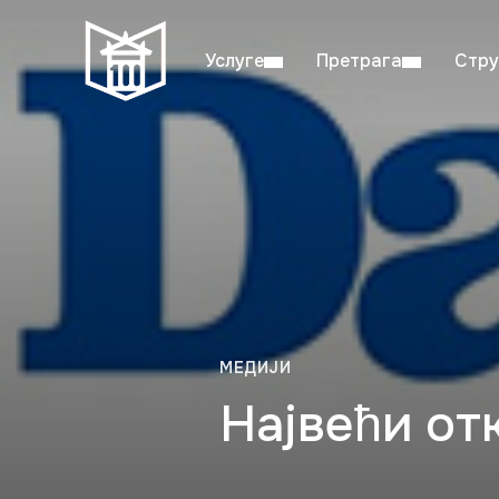
Услуге
Претрага
Стру
Пон–пет: 08:00–20:00
Студ
МЕДИЈИ
Највећи от