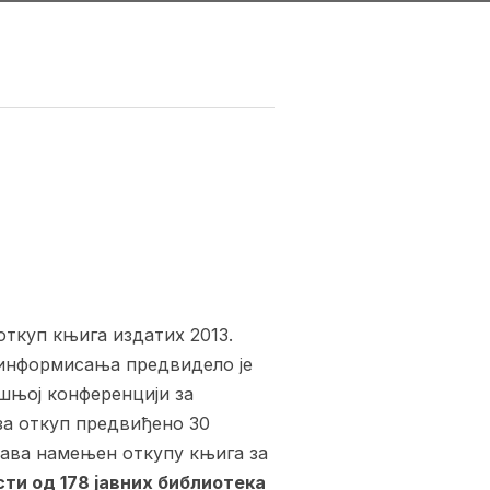
откуп књига издатих 2013.
 информисања предвидело је
ашњој конференцији за
 за откуп предвиђено 30
тава намењен откупу књига за
сти од 178 јавних библиотека