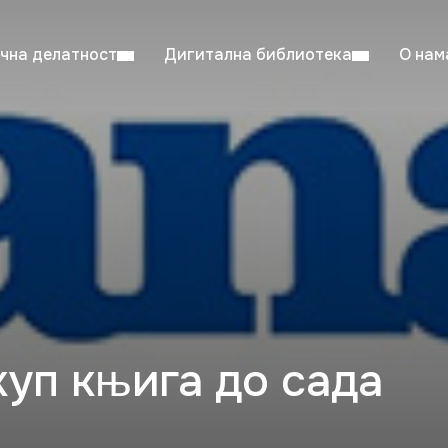
чна делатност
Дигитална библиотека
О нам
ентска читаоница: 08:00–23:00
Суб: 
Радно време од 06. јула до 29. августа
куп књига до сада