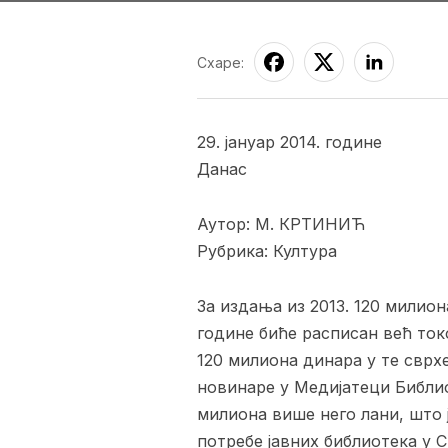
Схаре:
29. јануар 2014. године
Данас
Аутор: М. КРТИНИЋ
Рубрика: Култура
За издања из 2013. 120 милион
године биће расписан већ то
120 милиона динара у те сврхе
новинаре у Медијатеци Библиот
милиона више него лани, што 
потребе јавних библиотека у С