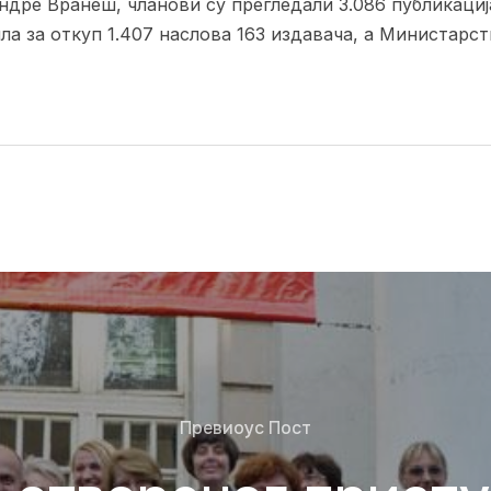
дре Вранеш, чланови су прегледали 3.086 публикациј
ла за откуп 1.407 наслова 163 издавача, а Министарст
Превиоус Пост