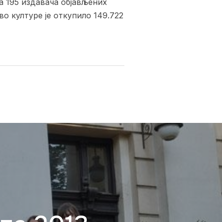
а 195 издавача објављених
во културе је откупило 149.722