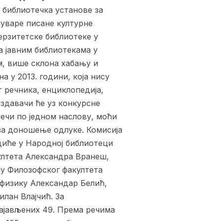
а библиотечка установе за
 чуваре писане културне
верзитетске библиотеке у
да јавним библиотекама у
им, више склона хабању и
 у 2013. години, која нису
 речника, енциклопедија,
издавачи ће уз конкурсне
речи по једном наслову, моћи
 за доношење одлуке. Комисија
диће у Народној библиотеци
ултета Александра Вранеш,
у Филозофског факултета
физику Александар Белић,
лан Влајчић. За
ајављених 49. Према речима