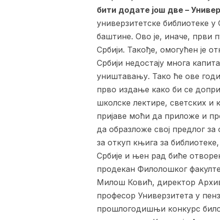
бити додате још две – Униве
универзитетске библиотеке у С
баштине. Ово је, иначе, први 
Србији. Такође, омогућен је о
Србији недостају многа капита
уништавању. Тако ће ове годин
прво издање како би се допри
школске лектире, светских и 
пријаве моћи да приложе и пре
да образложе свој предлог за
за откуп књига за библиотеке
Србије и њен рад биће отворе
продекан Филолошког факулте
Милош Ковић, директор Архив
професор Универзитета у пенз
прошлогодишњи конкурс било 