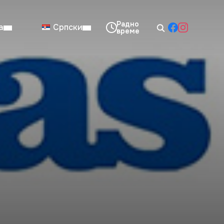
а
Српски
08:00–14:00
Нед: Затворено