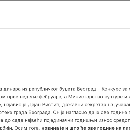
а динара из републичког буџета Београд – Конкурс за 
ком прве недеље фебруара, а Министарство културе и
, најавио је Дејан Ристић, државни секретар на јучер
еке града Београда. Он је нагласио да је ове године
је до сада највећи појединачни годишњи износ средс
рбији. Осим тога,
новина је и што ће ове године на ли