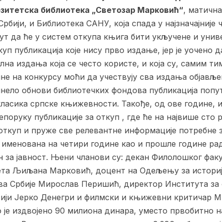
рзитетска библиотека „Светозар Марковић“
, матичн
рбији, и Библиотека САНУ, која спада у најзначајније
пут да ће у систем откупа књига бити укључене и уни
ткуп публикација које нису прво издање, јер је уочено 
лна издања која се често користе, и која су, самим т
е на конкурсу моћи да учествују сва издања објављена
нело обнови библиотечких фондова публикација попут
класика српске књижевности. Такође, од ове године, 
поруку публикације за откуп , где ће на највише сто 
 откуп и пруже све релевантне информације потребне
, именована на четири године као и прошле године ра
н за јавност. Њени чланови су: декан Филолошког фак
та Љиљана Марковић, доцент на Одељењу за историј
а Србије Мирослав Перишић, директор Института за 
ији Јерко Денегри и филмски и књижевни критичар Ми
је издвојено 90 милиона динара, уместо првобитно н