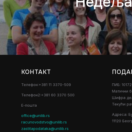
Недеља 
КОНТАКТ
ПОДА
Телефон:+381 11 3370-509
ПИБ: 1017
Матични б
Телефон2:+381 60 3370 500
Шифра дел
Текући ра
Е-пошта
Адреса: Б
office@unilib.rs
11120 Беог
racunovodstvo@unilib.rs
zastitapodataka@unilib.rs