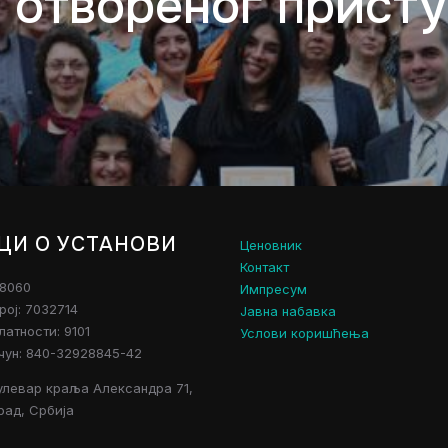
отвореног присту
ЦИ О УСТАНОВИ
Ценовник
Контакт
28060
Импресум
рој: 7032714
Јавна набавка
атности: 9101
Услови коришћења
чун: 840-32928845-42
улевар краља Александра 71,
рад, Србија