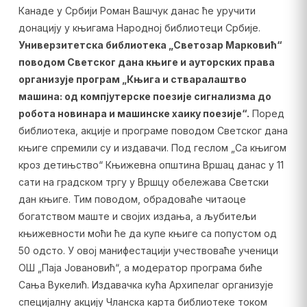
Канаде у Србији Роман Вашчук данас ће уручити
донацију у књигама Народној библиотеци Србије.
Универзитетска библиотека „Светозар Марковић“
поводом Светског дана књиге и ауторских права
организује програм „Књига и стваралаштво
машина: од компјутерске поезије сигнализма до
робота новинара и машинске хаику поезије“.
Поред
библиотека, акције и програме поводом Светског дана
књиге спремили су и издавачи. Под геслом „Са књигом
кроз детињство“ Књижевна општина Вршац данас у 11
сати на градском тргу у Вршцу обележава Светски
дан књиге. Тим поводом, обрадоваће читаоце
богатством маште и својих издања, а љубитељи
књижевности моћи ће да купе књиге са попустом од
50 одсто. У овој манифестацији учествоваће ученици
ОШ „Паја Јовановић“, а модератор програма биће
Сања Вукелић. Издавачка кућа Архипелаг организује
специјалну акцију Чланска карта библиотеке током