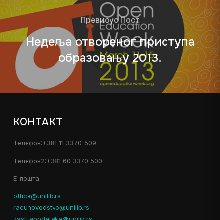
Превиоус Пост
Недеља отвореног приступа
образовању 2013.
КОНТАКТ
Телефон:+381 11 3370-509
Телефон2:+381 60 3370 500
Е-пошта
office@unilib.rs
racunovodstvo@unilib.rs
zastitapodataka@unilib.rs