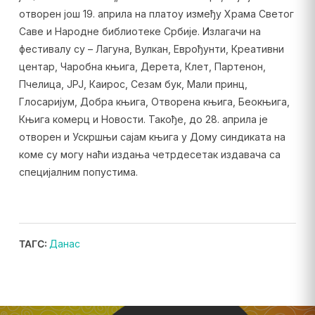
отворен још 19. априла на платоу између Храма Светог
Саве и Народне библиотеке Србије. Излагачи на
фестивалу су – Лагуна, Вулкан, Еврођунти, Креативни
центар, Чаробна књига, Дерета, Клет, Партенон,
Пчелица, ЈРЈ, Каирос, Сезам бук, Мали принц,
Глосаријум, Добра књига, Отворена књига, Беокњига,
Књига комерц и Новости. Такође, до 28. априла је
отворен и Ускршњи сајам књига у Дому синдиката на
коме су могу наћи издања четрдесетак издавача са
специјалним попустима.
ТАГС:
Данас