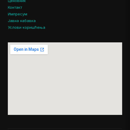
Ценовник
Контакт
Импресум
Јавна набавка
Услови коришћења