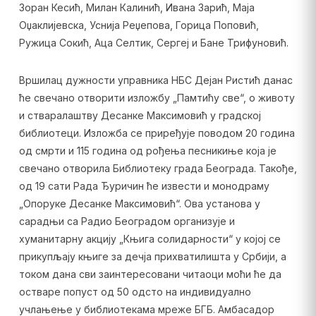
Зоран Кесић, Милан Калинић, Ивана Зарић, Маја
Оџаклијевска, Уснија Реџепова, Горица Поповић,
Ружица Сокић, Аца Селтик, Сергеј и Бане Трифуновић.
Вршилац дужности управника НБС Дејан Ристић данас
ће свечано отворити изложбу „Памтићу све“, о животу
и стваралаштву Десанке Максимовић у градској
библиотеци. Изложба се приређује поводом 20 година
од смрти и 115 година од рођења песникиње која је
свечано отворила Библиотеку града Београда. Такође,
од 19 сати Рада Ђуричин ће извести и монодраму
„Опоруке Десанке Максимовић“. Ова установа у
сарадњи са Радио Београдом организује и
хуманитарну акцију „Књига солидарности“ у којој се
прикупљају књиге за дечја прихватилишта у Србији, а
током дана сви заинтересовани читаоци моћи ће да
остваре попуст од 50 одсто на индивидуално
учлањење у библиотекама мреже БГБ. Амбасадор