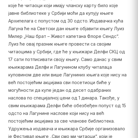
које ће читаоци који имају чланску карту било које
јавне библиотеке у Србији моћи да купују књиге
Архипелага с попустом од 30 одсто. Издавачка кућа
Лагуна ће на Светски дан књиге објавити књигу Луиз
Милер „Наш брат – Живот капетана Флоре Сендс“.
Луиз ће овај празник књиге провести са својим
читаоцима у Србији, где ће у књижари Делфи СКЦ од
17 сати потписивати своју књигу. Само данас у свим
књижарама Делфи и Лагунином клубу читалаца
куповином две или више Лагуниних књига које нису на
већ постојећим акцијама сви посетиоци биће у
могућности да купе један од десет одабраних
наслова по специјалној цени од 1 динара. Такође, у
свим књижарама Делфи биће обезбеђен попуст од 15
одсто на Лагунине наслове који нису на већ
постојећим акцијама за све чланове библиотека.
Удружења издавача и књижара Србије организовало
је Фестивал књиге „Сви смо ми читаоци“, који је