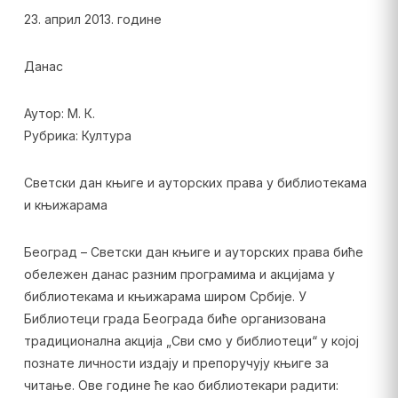
23. април 2013. године
Данас
Аутор: М. К.
Рубрика: Култура
Светски дан књиге и ауторских права у библиотекама
и књижарама
Београд – Светски дан књиге и ауторских права биће
обележен данас разним програмима и акцијама у
библиотекама и књижарама широм Србије. У
Библиотеци града Београда биће организована
традиционална акција „Сви смо у библиотеци“ у којој
познате личности издају и препоручују књиге за
читање. Ове године ће као библиотекари радити: