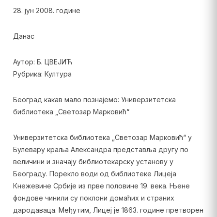
28. јун 2008. године
Данас
Аутор: Б. ЦВЕЈИЋ
Рубрика: Култура
Београд какав мало познајемо: Универзитетска
библиотека „Светозар Марковић“
Универзитетска библиотека „Светозар Марковић“ у
Булевару краља Александра представља другу по
величини и значају библиотекарску установу у
Београду. Порекло води од библиотеке Лицеја
Кнежевине Србије из прве половине 19. века. Њене
фондове чинили су поклони домаћих и страних
дародаваца. Међутим, Лицеј је 1863. године претворен