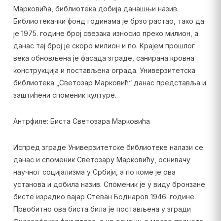
Марковића, библиотека добија данашњи назив.
Библиотекачки фонд годинама је брзо растао, тако да
је 1975. године број свезака износио преко милион, а
данас тај број је скоро милион и по. Крајем прошлог
века обновљена је фасада зграде, санирана кровна
конструкција и постављена ограда. Универзитетска
библиотека „Светозар Марковић“ данас представља и
заштићени споменик културе.
Антрфиле: Биста Светозара Марковића
Испред зграде Универзитетске библиотеке налази се
данас и споменик Светозару Марковићу, оснивачу
научног социјализма у Србији, а по коме је ова
установа и добила назив. Споменик је у виду бронзане
бисте израдио вајар Стеван Боднаров 1946. године.
Првобитно ова биста била је постављена у згради