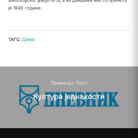
Филозофског факултета, а на данашње место пренета
је 1949. године.
ТАГС:
Данас
Превиоус Пост
Култура једнакости