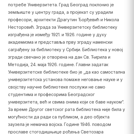
потребе Универзитета. Град Београд поклонио је
земљиште у центру града, а пројекат су урадили
професори, архитекти Драгутин Ђорђевић и Никола
Несторовић. Зграда за Универзитетску библиотеку
изграђена је између 1921. и 1926. године у духу
академизма и представља прву зграду наменски
саграђену за библиотеку у Србији. Библиотека у новој
згради свечано је отворена на дан Св. Ћирила и
Методија, 24. маја 1926. године. Главни задатак
Универзитетске библиотеке био је „да као самостална
универзитетска установа помаже неговање науке и у
својству научне библиотеке послужи не само
студентима и професорима Београдског
универзитета, већ и свима онима који се баве науком“.
За време Другог светског рата библиотека није била у
могућности да ради са публиком, а део објекта
заузела је немачка војска. Године 1946. поводом
прославе стогодишњице рођења Светозара