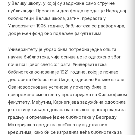
у Велику школу, у којој су задржане само стручне
публикације. Преостали део фонда предат је Народној
библиотеци. Велика школа, затим, прераста у
Универзитет 1905. године, библиотека се расформира,
док је њен фонд био подељен факултетима.
Универзитету је убрзо била потребна једна општа
научна библиотека, чије оснивање је одложено због
почетка Првог светског рата. Универзитетска
библиотека основана је 1921. године, којој је припао
део фонда библиотеке Лицеја, односно Велике школе.
Ова новооснована установа у почетку била је
привремено смештена у просторијама на Филозофском
факултету. Међутим, Карнегијева задужбина одобрила
је стотину хиљада долара као поклон српској влади за
градњу и опремање једне библиотеке у Београду.
Материјална средства увећана су и државним
кредитима, како би се изградила већа библиотека за