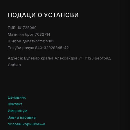
ПОДАЦИ О УСТАНОВИ
ПИБ: 101728060
Матични број: 7032714
Шифра делатности: 9101
Текући рачун: 840-32928845-42
Адреса: Булевар краља Александра 71, 11120 Београд,
Србија
Ценовник
Контакт
Импресум
Јавна набавка
Услови коришћења