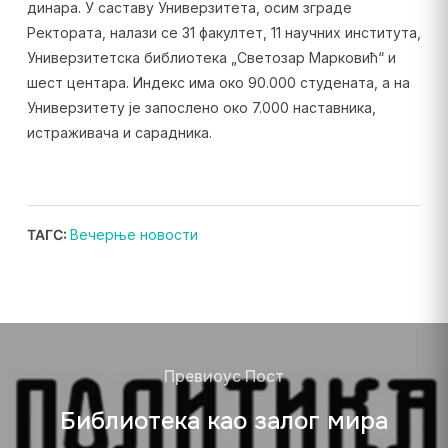
динара. У саставу Универзитета, осим зграде
Ректората, налази се 31 факултет, 11 научних института,
Универзитетска библиотека „Светозар Марковић“ и
шест центара. Индекс има око 90.000 студената, а на
Универзитету је запослено око 7.000 наставника,
истраживача и сарадника.
ТАГС:
Вечерње новости
Превиоус Пост
Библиотека као залог мира