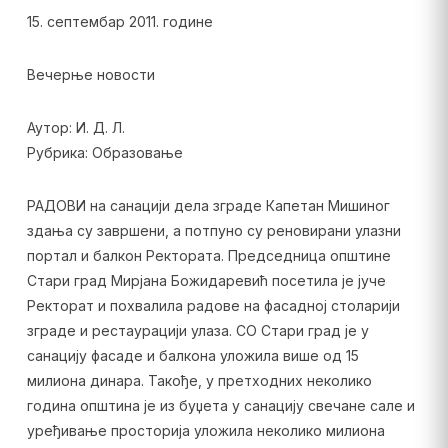
15. септембар 2011. године
Вечерње новости
Аутор: И. Д. Л.
Рубрика: Образовање
РАДОВИ на санацији дела зграде Капетан Мишиног
здања су завршени, а потпуно су реновирани улазни
портал и балкон Ректората. Председница општине
Стари град Мирјана Божидаревић посетила је јуче
Ректорат и похвалила радове на фасадној столарији
зграде и рестаурацији улаза. СО Стари град је у
санацију фасаде и балкона уложила више од 15
милиона динара. Такође, у претходних неколико
година општина је из буџета у санацију свечане сале и
уређивање просторија уложила неколико милиона