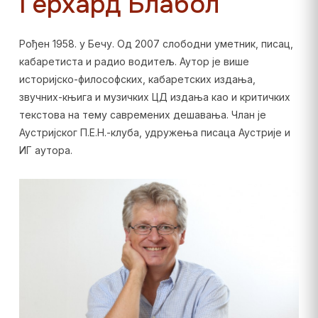
Герхард Блабол
Рођен 1958. у Бечу. Од 2007 слободни уметник, писац,
кабаретиста и радио водитељ. Аутор је више
историјско-философских, кабаретских издања,
звучних-књига и музичких ЦД издања као и критичких
текстова на тему савремених дешавања. Члан је
Аустријског П.Е.Н.-клуба, удружења писаца Аустрије и
ИГ аутора.