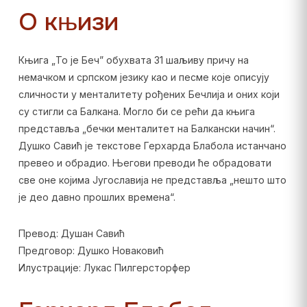
О књизи
Књига „То је Беч” обухвата 31 шаљиву причу на
немачком и српском језику као и песме које описују
сличности у менталитету рођених Бечлија и оних који
су стигли са Балкана. Могло би се рећи да књига
представља „бечки менталитет на Балкански начин“.
Душко Савић је текстове Герхарда Блабола истанчано
превео и обрадио. Његови преводи ће обрадовати
све оне којима Југославија не представља „нешто што
је део давно прошлих времена“.
Превод: Душан Савић
Предговор: Душко Новаковић
Илустрације: Лукас Пилгерсторфер