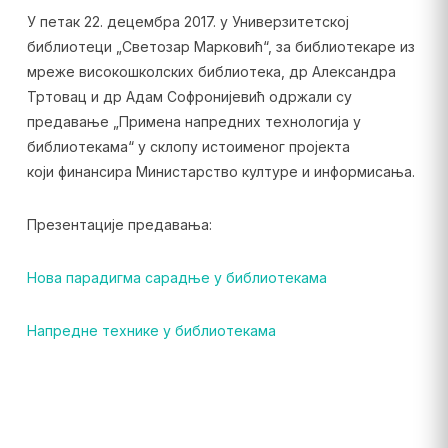
У петак 22. децембра 2017. у Универзитетској
библиотеци „Светозар Марковић“, за библиотекаре из
мреже високошколских библиотека, др Александра
Тртовац и др Адам Софронијевић одржали су
предавање „Примена напредних технологија у
библиотекама“ у склопу истоименог пројекта
који финансира Министарство културе и информисања.
Презентације предавања:
Нова парадигма сарадње у библиотекама
Напредне технике у библиотекама