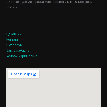
Адреса: Булевар краља Александра 71, 11120 Београд,
Србија
Ценовник
Контакт
Импресум
Јавна набавка
Услови коришћења