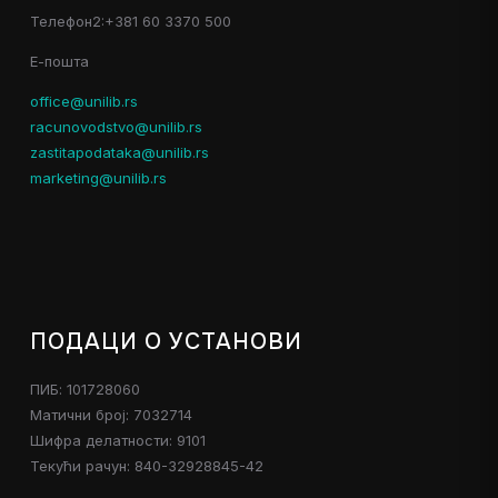
Телефон2:+381 60 3370 500
Е-пошта
office@unilib.rs
racunovodstvo@unilib.rs
zastitapodataka@unilib.rs
marketing@unilib.rs
ПОДАЦИ О УСТАНОВИ
ПИБ: 101728060
Матични број: 7032714
Шифра делатности: 9101
Текући рачун: 840-32928845-42