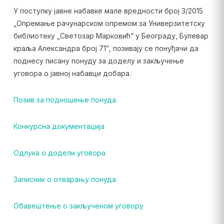
У поступку јавне набавке мале вредности број 3/2015
„Опремање рачунарском опремом за Универзитетску
библиотеку „Светозар Марковић“ у Београду, Булевар
краља Александра број 71″, позивају се понуђачи да
поднесу писану понуду за доделу и закључење
уговора о јавној набавци добара.
Позив за подношење понуда
Конкурсна документација
Одлука о додели уговора
Записник о отварању понуда
Обавештење о закљученом уговору