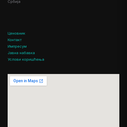
Србија
Ценовник
Контакт
Импресум
Јавна набавка
Услови коришћења