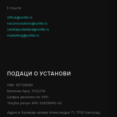
Е-пошта
office@unilib.rs
racunovodstvo@unilib.rs
zastitapodataka@unilib.rs
marketing@unilib.rs
ПОДАЦИ О УСТАНОВИ
ПИБ: 101728060
Матични број: 7032714
Шифра делатности: 9101
Текући рачун: 840-32928845-42
Адреса: Булевар краља Александра 71, 11120 Београд,