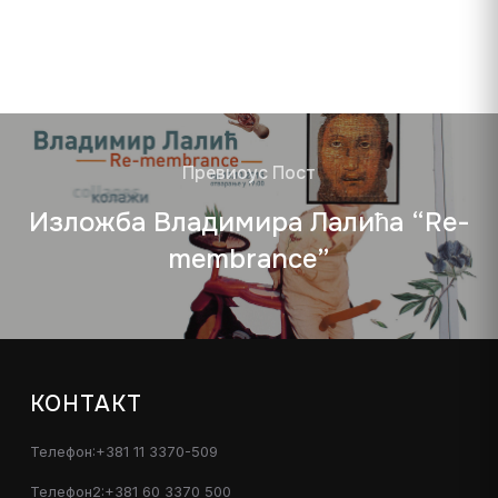
Превиоус Пост
Изложба Владимира Лалића “Re-
membrance”
КОНТАКТ
Телефон:+381 11 3370-509
Телефон2:+381 60 3370 500