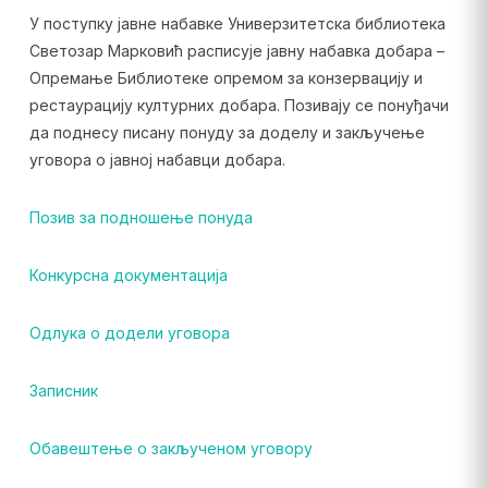
У поступку јавне набавке Универзитетска библиотека
Светозар Марковић расписује јавну набавка добара –
Опремање Библиотеке опремом за конзервацију и
рестаурацију културних добара. Позивају се понуђачи
да поднесу писану понуду за доделу и закључење
уговора о јавној набавци добара.
Позив за подношење понуда
Конкурсна документација
Одлука о додели уговора
Записник
Обавештење о закљученом уговору