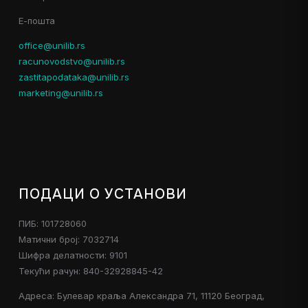
Е-пошта
office@unilib.rs
racunovodstvo@unilib.rs
zastitapodataka@unilib.rs
marketing@unilib.rs
ПОДАЦИ О УСТАНОВИ
ПИБ: 101728060
Матични број: 7032714
Шифра делатности: 9101
Текући рачун: 840-32928845-42
Адреса: Булевар краља Александра 71, 11120 Београд,