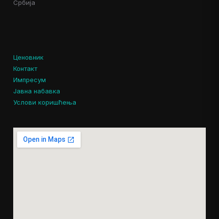
Србија
Ценовник
Контакт
Импресум
Јавна набавка
Услови коришћења