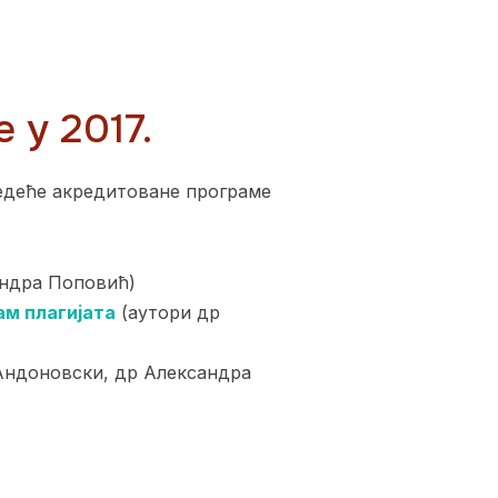
 у 2017.
ледеће акредитоване програме
андра Поповић)
ам плагијата
(аутори др
Андоновски, др Александра