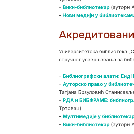
–
Вики-библиотекар
(аутори А
–
Нови медији у библиотекам
Акредитовани 
Универзитетска библиотека „С
стручног усавршавања за биб
–
Библиографски алати: Енд
–
Ауторско право у библиоте
Татјана Брзуловић Станисављ
–
РДА и БИБФРАМЕ: библиограф
Тртовац)
–
Мултимедије у библиотека
–
Вики-библиотекар
(аутори А