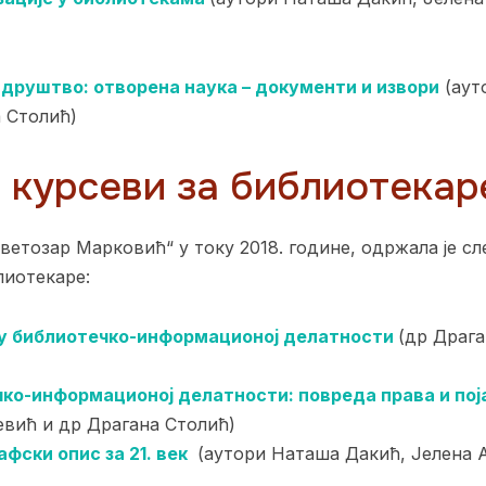
 друштво: отворена наука – документи и извори
(аут
 Столић)
курсеви за библиотекаре
ветозар Марковић“ у току 2018. године, одржала је с
лиотекаре:
у библиотечко-информационој делатности
(др Драга
чко-информационој делатности: повреда права и пој
евић и др Драгана Столић)
ски опис за 21. век
(аутори Наташа Дакић, Јелена 