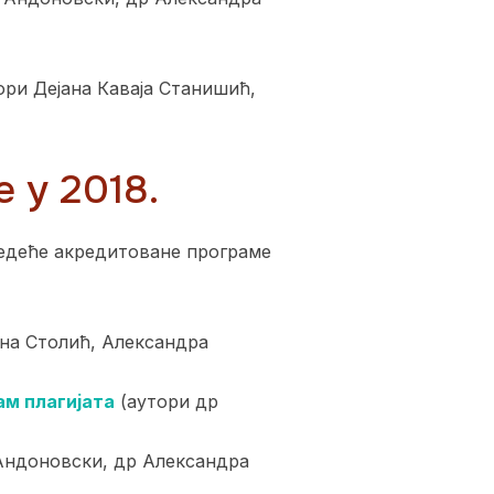
ори Дејана Каваја Станишић,
 у 2018.
ледеће акредитоване програме
на Столић, Александра
ам плагијата
(аутори др
Андоновски, др Александра