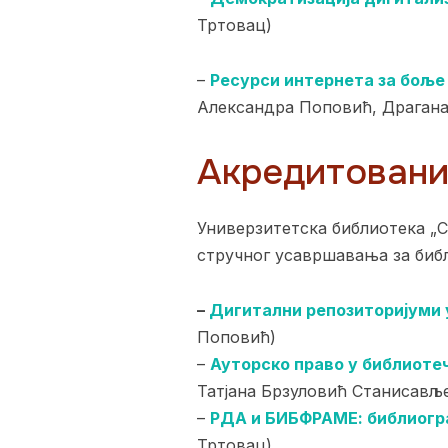
Тртовац)
–
Ресурси интернета за боље
Александра Поповић, Драгана
Акредитовани 
Универзитетска библиотека „С
стручног усавршавања за биб
–
Дигитални репозиторијуми 
Поповић)
–
Ауторско право у библиоте
Татјана Брзуловић Станисављ
–
РДА и БИБФРАМЕ: библиограф
Тртовац)