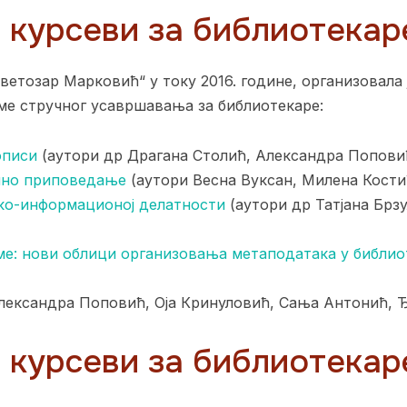
курсеви за библиотекаре
ветозар Марковић“ у току 2016. године, организовала 
ме стручног усавршавања за библиотекаре:
описи
(аутори др Драгана Столић, Александра Попови
ално приповедање
(аутори Весна Вуксан, Милена Кости
чко-информационој делатности
(аутори др Татјана Брз
е: нови облици организовања метаподатака у библио
лександра Поповић, Оја Кринуловић, Сања Антонић, 
курсеви за библиотекаре