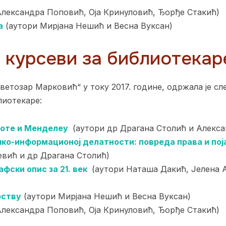
лександра Поповић, Оја Кринуловић, Ђорђе Стакић)
а
(аутори Мирјана Нешић и Весна Вуксан)
курсеви за библиотекаре
ветозар Марковић“ у току 2017. године, одржала је с
лиотекаре:
Ноте и Менделеy
(аутори др Драгана Столић и Алекс
чко-информационој делатности: повреда права и пој
евић и др Драгана Столић)
ски опис за 21. век
(аутори Наташа Дакић, Јелена 
рству
(аутори Мирјана Нешић и Весна Вуксан)
лександра Поповић, Оја Кринуловић, Ђорђе Стакић)