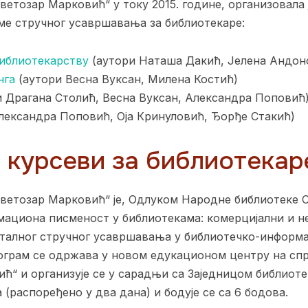
ветозар Марковић“ у току 2015. године, организовала 
ме стручног усавршавања за библиотекаре:
иблиотекарству
(аутори Наташа Дакић, Јелена Андон
нга
(аутори Весна Вуксан, Милена Костић)
 Драгана Столић, Весна Вуксан, Александра Поповић
лександра Поповић, Оја Кринуловић, Ђорђе Стакић)
курсеви за библиотекаре
етозар Марковић“ је, Одлуком Народне библиотеке Срби
ациона писменост у библиотекама: комерцијални и н
талног стручног усавршавања у библиотечко-информац
рограм се одржава у новом едукационом центру на сп
ћ“ и организује се у сарадњи са Заједницом библиоте
 (распоређено у два дана) и бодује се са 6 бодова.