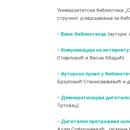
Универзитетска библиотека „С
стручног усавршавања за биб
–
Вики-библиотекар
(аутори: 
–
Комуникација на интернету
Стијеповић и Весна Абадић)
–
Ауторско право у библиоте
Брзуловић Станисављевић и д
–
Демократизација дигитализ
Тртовац)
–
Дигиталне претраживе коле
Адам Софронијевић, Јасмина 