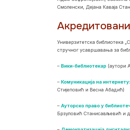
Смоленски, Дејана Каваја Ста
Акредитовани 
Универзитетска библиотека „С
стручног усавршавања за биб
–
Вики-библиотекар
(аутори 
–
Комуникација на интернету
Стијеповић и Весна Абадић)
–
Ауторско право у библиоте
Брзуловић Станисављевић и д
–
Демократизација дигитализ