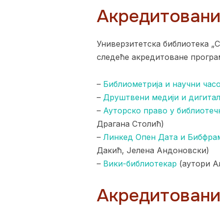
Акредитовани 
Универзитетска библиотека „С
следеће акредитоване програ
–
Библиометрија и научни час
–
Друштвени медији и дигит
–
Ауторско право у библиоте
Драгана Столић)
–
Линкед Опен Дата и Бибфрам
Дакић, Јелена Андоновски)
–
Вики-библиотекар
(аутори А
Акредитовани 