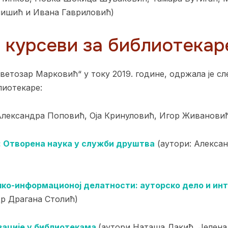
нишић и Ивана Гавриловић)
курсеви за библиотекаре
ветозар Марковић“ у току 2019. године, одржала је с
лиотекаре:
Александра Поповић, Оја Кринуловић, Игор Живанови
: Отворена наука у служби друштва
(аутори: Алекса
чко
-информационој делатности:
ауторско дело и ин
р Драгана Столић)
ације у библиотекама
(аутори Наташа Дакић, Јелен