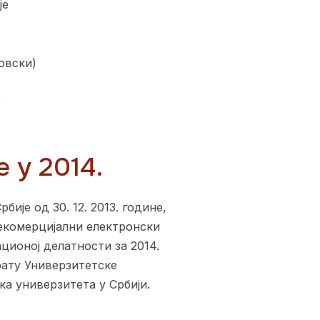
је
овски)
)
 у 2014.
је од 30. 12. 2013. године,
екомерцијални електронски
ионој делатности за 2014.
рату Универзитетске
ка универзитета у Србији.