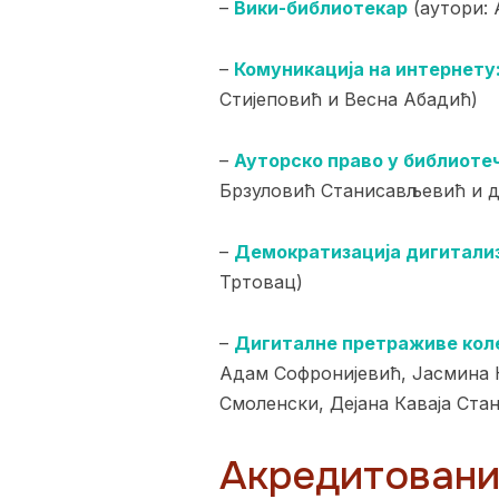
–
Вики-библиотекар
(аутори: 
–
Комуникација на интернету
Стијеповић и Весна Абадић)
–
Ауторско право у библиоте
Брзуловић Станисављевић и д
–
Демократизација дигитализ
Тртовац)
–
Дигиталне претраживе коле
Адам Софронијевић, Јасмина 
Смоленски, Дејана Каваја Ста
Акредитовани