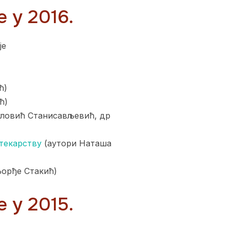
 у 2016.
је
ћ)
ћ)
уловић Станисављевић, др
текарству
(аутори Наташа
Ђорђе Стакић)
 у 2015.