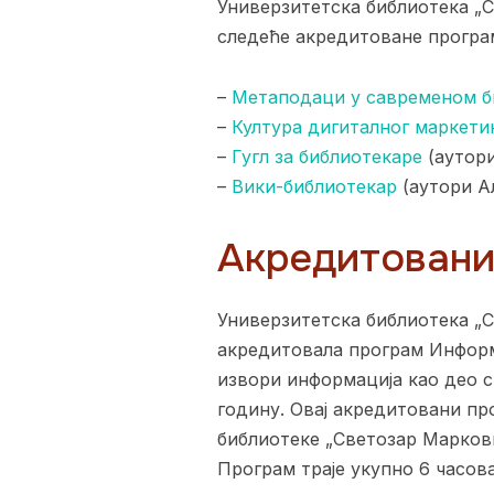
Универзитетска библиотека „С
следеће акредитоване програ
–
Метаподаци у савременом б
–
Култура дигиталног маркети
–
Гугл за библиотекаре
(аутори
–
Вики-библиотекар
(аутори А
Акредитовани 
Универзитетска библиотека „Св
акредитовала програм Информ
извори информација као део с
годину. Овај акредитовани п
библиотеке „Светозар Маркови
Програм траје укупно 6 часова