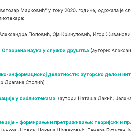
ветозар Марковић“ у току 2020. године, одржала је 
лиотекаре:
Александра Поповић, Оја Кринуловић, Игор Живанови
: Отворена наука у служби друштва
(аутори: Алекса
чко
-информационој делатности:
ауторско дело и ин
р Драгана Столић)
ације у библиотекама
(аутори Наташа Дакић, Јелен
кције – формирање и претраживање: теоријски и п
Нинков, Новка Шокица Шуваковић, Тамара Бутиган, 