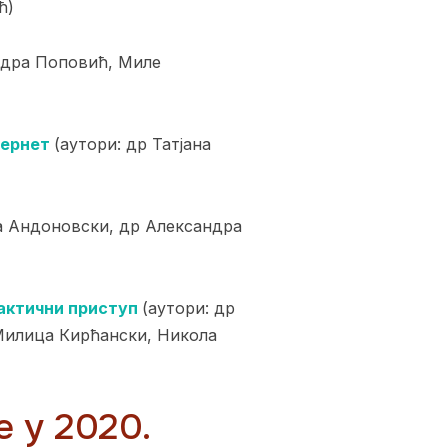
ћ)
ндра Поповић, Миле
тернет
(аутори: др Татјана
а Андоновски, др Александра
рактични приступ
(аутори: др
Милица Кирћански, Никола
 у 2020.