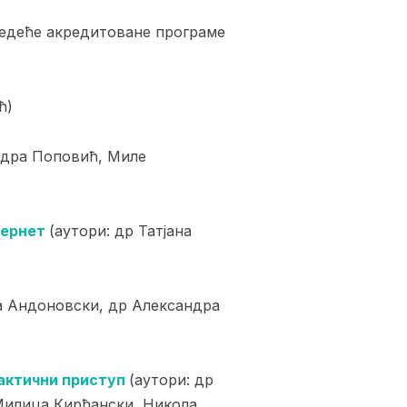
следеће акредитоване програме
ћ)
ндра Поповић, Миле
тернет
(аутори: др Татјана
а Андоновски, др Александра
рактични приступ
(аутори: др
Милица Кирћански, Никола