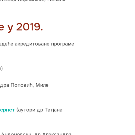
 у 2019.
ледеће акредитоване програме
ћ)
ндра Поповић, Миле
тернет
(аутори др Татјана
а Андоновски, др Александра