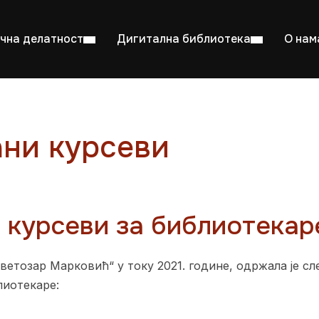
чна делатност
Дигитална библиотека
О нам
ани курсеви
ентска читаоница: 08:00–23:00
Суб: 
Радно време од 06. јула до 29. августа
курсеви за библиотекаре
ветозар Марковић“ у току 2021. године, одржала је с
лиотекаре: