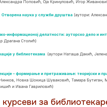
Александра Поповић, Оја Кринуловић, Игор Живанови
: Отворена наука у служби друштва
(аутори: Алекса
чко
-информационој делатности:
ауторско дело и ин
р Драгана Столић)
ације у библиотекама
(аутори Наташа Дакић, Јелен
кције – формирање и претраживање: теоријски и п
Нинков, Новка Шокица Шуваковић, Тамара Бутиган, 
нишић и Ивана Гавриловић)
 курсеви за библиотекаре