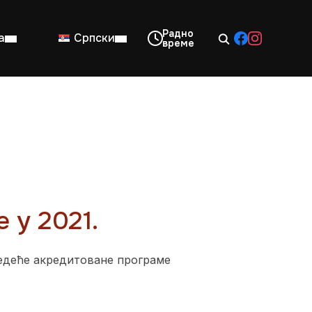
а
Српски
08:00–14:00
Нед: Затворено
 у 2021.
ледеће акредитоване програме