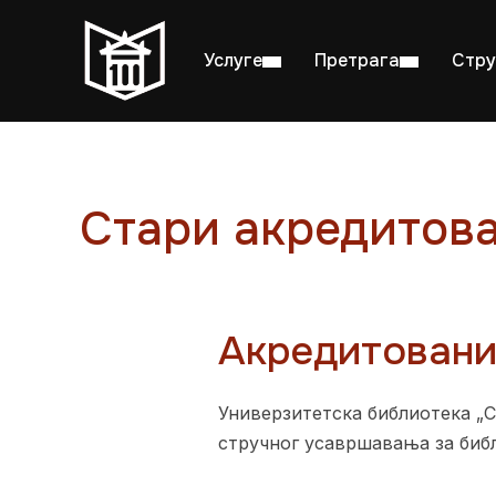
Услуге
Претрага
Стру
Стари акредитов
Пон–пет: 08:00–20:00
Студ
Акредитовани 
Универзитетска библиотека „С
стручног усавршавања за биб