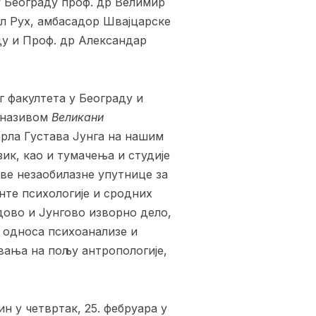
у Београду проф. др Велимир
ел Рух, амбасадор Швајцарске
ду и Проф. др Александар
г факултета у Београду и
д називом
Великани
арла Густава Јунга на нашим
ик, као и тумачења и студије
ве незаобилазне упутнице за
нте психологије и сродних
дово и Јунгово изворно дело,
о односа психоанализе и
ивања на пољу антропологије,
н у четвртак, 25. фебруара у