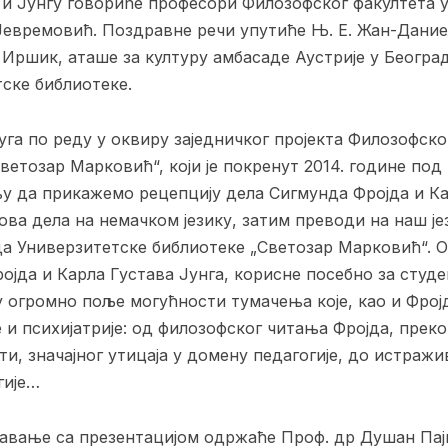
у и Јунгу говориће професори Филозофског факултета 
Јевремовић. Поздравне речи упутиће Њ. Е. Жан-Дани
 Иршик, аташе за културу амбасаде Аустрије у Београ
ске библиотеке.
уга по реду у оквиру заједничког пројекта Филозофско
ветозар Марковић“, који је покренут 2014. године по
ању да прикажемо рецепцију дела Сигмунда Фројда и К
ва дела на немачком језику, затим преводи на наш јез
да Универзитетске библиотеке „Светозар Марковић“. О
јда и Карла Густава Јунга, корисне посебно за студе
у огромно поље могућности тумачења које, као и Фрој
е и психијатрије: од филозофског читања Фројда, прек
ти, значајног утицаја у домену педагогије, до истраж
гије…
давање са презентацијом одржаће Проф. др Душан Паји