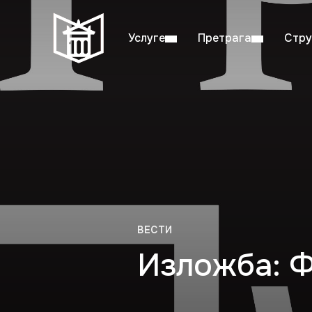
Услуге
Претрага
Стру
Пон–пет: 08:00–20:00
Студ
ВЕСТИ
Изложба: Ф