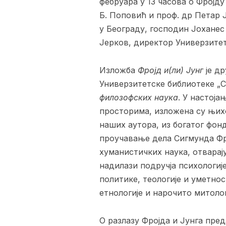
фебруара у 13 часова о Фројд
Б. Поповић и проф. др Петар 
у Београду, господин Јоханес
Јерков, директор Универзитет
Изложба
Фројд и(ли) Јунг
је др
Универзитетске библиотеке „С
филозофских наука
. У настој
просторима, изложена су њихо
наших аутора, из богатог фон
проучавање дела Сигмунда Фро
хуманистичких наука, отварај
надилази подручја психологиј
политике, теологије и уметнос
етнологије и нарочито митоло
О разлазу Фројда и Јунга пре