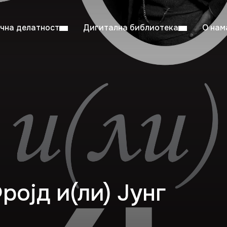
чна делатност
Дигитална библиотека
О нам
ентска читаоница: 08:00–23:00
Суб: 
Радно време од 06. јула до 29. августа
ројд и(ли) Јунг