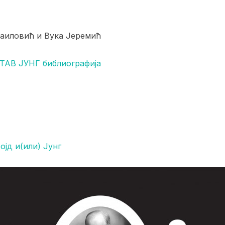
аиловић и Вука Јеремић
АВ ЈУНГ библиографија
јд и(или) Јунг