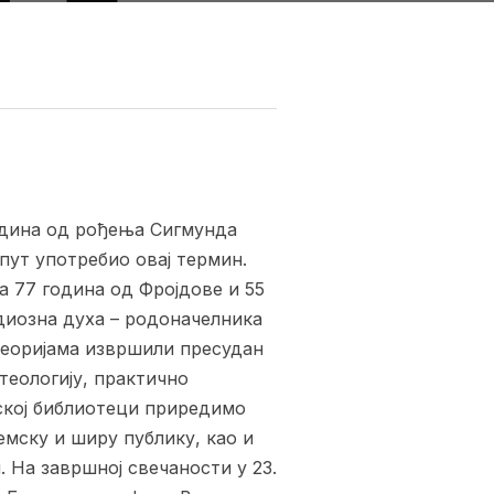
година од рођења Сигмунда
 пут употребио овај термин.
а 77 година од Фројдове и 55
диозна духа – родоначелника
 теоријама извршили пресудан
теологију, практично
тској библиотеци приредимо
емску и ширу публику, као и
 На завршној свечаности у 23.