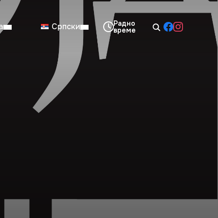
а
Српски
08:00–14:00
Нед: Затворено