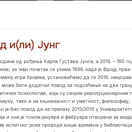
 и(ли) Јунг
година од рођења Карла Густава Јунга, а 2016. – 160 
изе, за чији почетак се узима 1896. када је Фројд први
малој игри бројева, установићемо да се 2016. навршав
о може бити додатни повод за подсећање на два гран
итичке психологије, који су својим револуционарним
науку, тако и на књижевност и уметност, филозофију, 
во је био повод да на прелазу 2015/2016 у Универзите
ја и она је током јануара и фебруара отворена за акад
еме испитног рока проводе више времена у библиотеци.