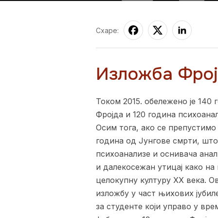
Схаре:
Изложба Фројд
Током 2015. обележено је 140 
Фројда и 120 година психоанал
Осим тога, ако се препустимо 
година од Јунгове смрти, шт
психоанализе и оснивача анал
и далекосежан утицај како на 
целокупну културу XX века. О
изложбу у част њихових јубиле
за студенте који управо у вр