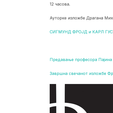
12 часова.
Ауторке изложбе Драгана Мих
СИГМУНД ФРОЈД и КАРЛ ГУСТ
Предавање професора Пајина
Завршна свечанот изложбе Фро