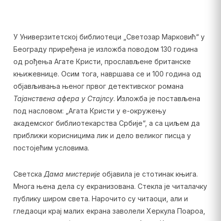
У Универзитетској библиотеци „Светозар Марковић“ у
Београду приређена је изложба поводом 130 година
од рођења Агате Кристи, прослављене британске
књижевнице. Осим тога, навршава се и 100 година од
објављивања њеног првог детективског романа
Тајанствена афера у Стајлсу
. Изложба је постављена
под насловом: „Агата Кристи у е-окружењу
академског библиотекарства Србије“, а са циљем да
приближи корисницима лик и дело великог писца у
постојећим условима.
Светска
Дама мистерије
објавила је стотинак књига.
Многа њена дела су екранизована. Стекла је читалачку
публику широм света. Нарочито су читаоци, али и
гледаоци крај малих екрана заволели Херкула Поароа,