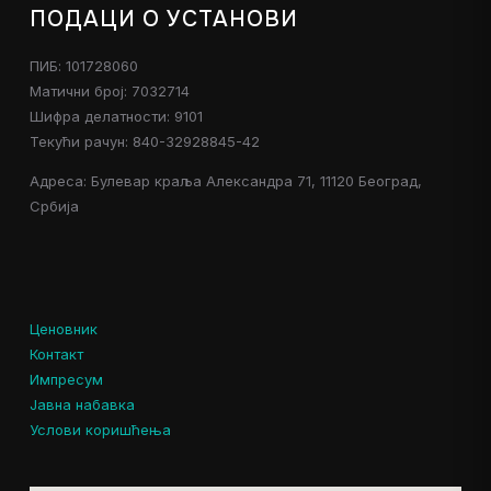
ПОДАЦИ О УСТАНОВИ
ПИБ: 101728060
Матични број: 7032714
Шифра делатности: 9101
Текући рачун: 840-32928845-42
Адреса: Булевар краља Александра 71, 11120 Београд,
Србија
Ценовник
Контакт
Импресум
Јавна набавка
Услови коришћења