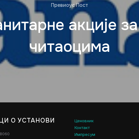
Превиоус Пост
нитарне акције з
читаоцима
ЦИ О УСТАНОВИ
Ценовник
Контакт
28060
Импресум