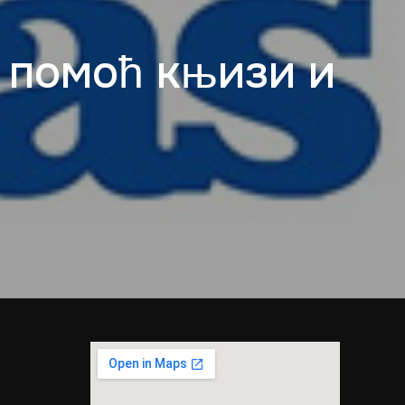
а помоћ књизи и