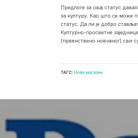
Предлоге за овај статус давал
за културу. Као што се може п
статус. Да ли је добро стављ
Културно-просветне заједнице 
(првенствено новчаног) сви су
ТАГС:
Нови магазин