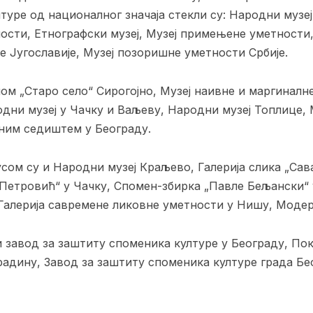
туре од националног значаја стекли су: Народни музеј
ности, Етнографски музеј, Музеј примењене уметности
је Југославије, Музеј позоришне уметности Србије.
ном „Старо село“ Сирогојно, Музеј наивне и маргиналн
дни музеј у Чачку и Ваљеву, Народни музеј Топлице, 
ним седиштем у Београду.
сом су и Народни музеј Краљево, Галерија слика „Са
Петровић“ у Чачку, Спомен-збирка „Павле Бељански“ 
алерија савремене ликовне уметности у Нишу, Модерн
и завод за заштиту споменика културе у Београду, По
адину, Завод за заштиту споменика културе града Бе