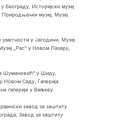
 у Београду, Историјски музеј
, Природњачки музеј, Музеј
е уметности у Јагодини, Музеј
Музеј „Рас“ у Новом Пазару,
ва Шумановић“ у Шиду,
у Новом Саду, Галерија
а галерија у Ваљеву.
крајински завод за заштиту
ограда, Завод за заштиту