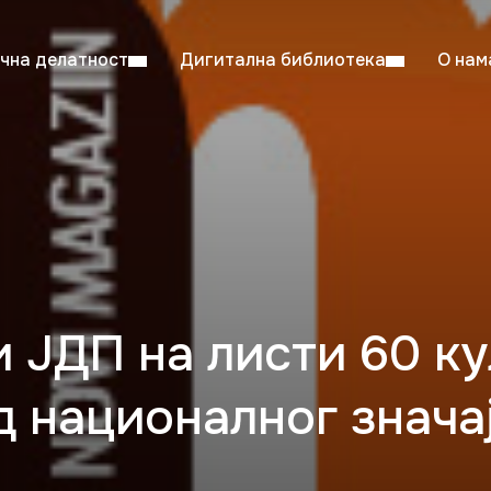
чна делатност
Дигитална библиотека
О нам
ентска читаоница: 08:00–23:00
Суб: 
Радно време од 06. јула до 29. августа
и ЈДП на листи 60 к
д националног знача