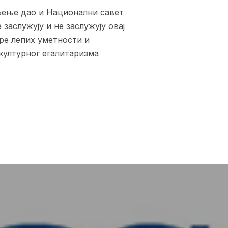
ишљење дао и Национални савет
 заслужују и не заслужују овај
тре лепих уметности и
 културног егалитаризма