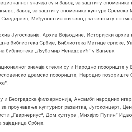
ационалног значаја су и Завод за заштиту споменика 
аљево, Завод за заштиту споменика културе Сремска 
е Смедерево, Међуопштински завод за заштиту спомен
рхив Југославије, Архив Војводине, Историјски архив
дна библиотека Србије, Библиотека Матице српске,
У
на библиотека „Љубомир Ненадовић“ у Ваљеву.
ационалног значаја стекли су и Народно позориште у
ословенско драмско позориште, Народно позориште С
а“.
у и Београдска филхармонија, Ансамбл народних игара
 за проучавање културног развитка, Југоконцерт, Цен
сти „Гварнериус“, Дом културе „Михајло Пупин“ Идво
 заједница Србије.