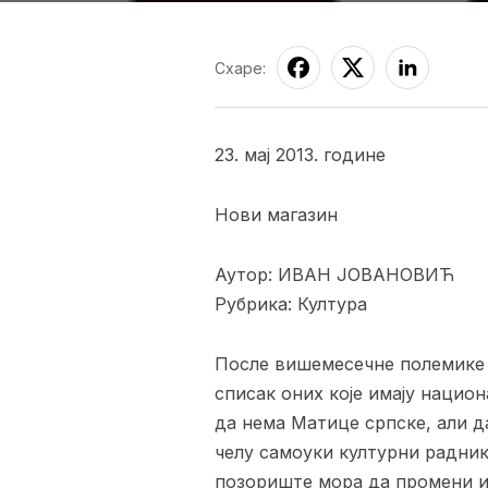
Схаре:
23. мај 2013. године
Нови магазин
Аутор: ИВАН ЈОВАНОВИЋ
Рубрика: Култура
После вишемесечне полемике В
списак оних које имају национ
да нема Матице српске, али да
челу самоуки културни радник
позориште мора да промени и