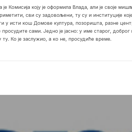
а је Комисија коју је оформила Влада, али је своје м
риметити, сви су задовољени, ту су и институције које
ати у исти кош Домове култура, позоришта, разне цен
просудите сами. Једно је јасно: у име старог, доброг
 ту. Ко је заслужио, а ко не, просудиће време.