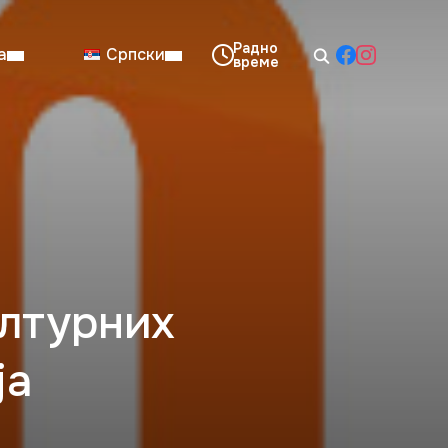
а
Српски
08:00–14:00
Нед: Затворено
ултурних
ја