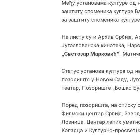
Међу установама културе од н
заштиту споменика културе В
за заштиту споменика култур
На листу су и Архив Србије, А
Југословенска кинотека, Наро
„Светозар Марковић“
, Матич
Статус установа културе од н
позориште у Новом Саду, Југ
театар, Позориште „Бошко Бух
Поред позоришта, на списку с
Филмски центар Србије, Завод
Лозница, Центар лепих уметно
Коларца и Културно-просветна