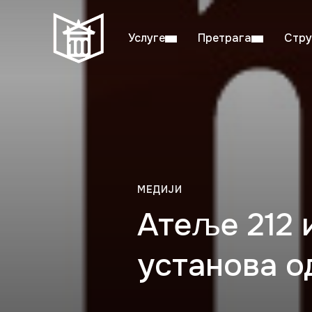
Услуге
Претрага
Стру
Пон–пет: 08:00–20:00
Студ
МЕДИЈИ
Атеље 212 
установа о