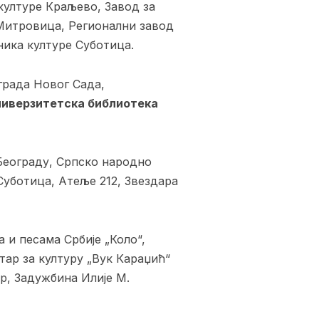
културе Краљево, Завод за
Митровица, Регионални завод
ика културе Суботица.
 града Новог Сада,
ниверзитетска библиотека
 Београду, Српско народно
уботица, Атеље 212, Звездара
 и песама Србије „Коло“,
тар за културу „Вук Караџић“
р, Задужбина Илије М.