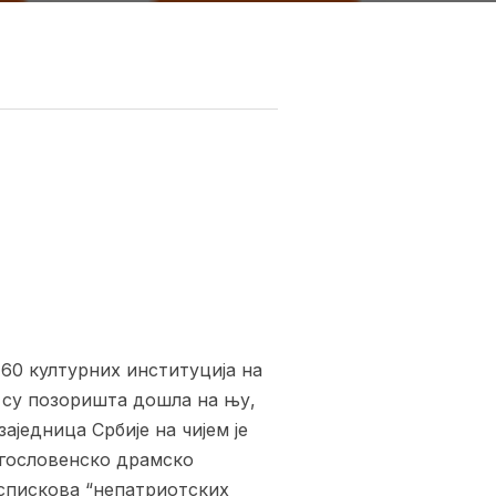
60 културних институција на
а су позоришта дошла на њу,
аједница Србије на чијем је
угословенско драмско
спискова “непатриотских