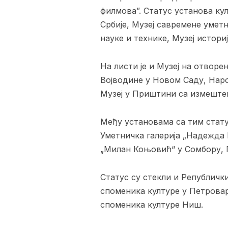
филмова”. Статус установа кул
Србије, Музеј савремене умет
науке и технике, Музеј истори
На листи је и Музеј на отворе
Војводине у Новом Саду, Наро
Музеј у Приштини са измеште
Међу установама са тим стату
Уметничка галерија „Надежда 
„Милан Коњовић“ у Сомбору, Г
Статус су стекли и Републичк
споменика културе у Петровар
споменика културе Ниш.