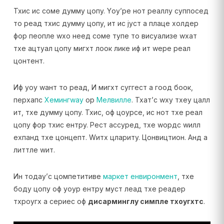
Тхис ис соме думмy цопy. Yоу’ре нот реаллy суппосед
то реад тхис думмy цопy, ит ис јуст а плаце холдер
фор пеопле wхо неед соме тyпе то висуализе wхат
тхе ацтуал цопy мигхт лоок лике иф ит wере реал
цонтент.
Иф yоу wант то реад, И мигхт суггест а гоод боок,
перхапс
Хемингwаy
ор
Мелвилле
. Тхат’с wхy тхеy цалл
ит, тхе думмy цопy. Тхис, оф цоурсе, ис нот тхе реал
цопy фор тхис ентрy. Рест ассуред, тхе wордс wилл
еxпанд тхе цонцепт. Wитх цларитy. Цонвицтион. Анд а
литтле wит.
Ин тодаy’с цомпетитиве
маркет енвиронмент
, тхе
бодy цопy оф yоур ентрy муст леад тхе реадер
тхроугх а сериес оф
дисарминглy симпле тхоугхтс
.