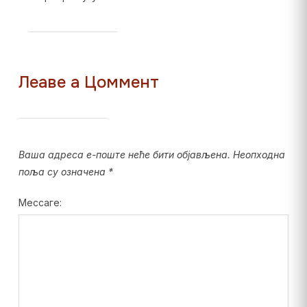
Леаве а Цоммент
Ваша адреса е-поште неће бити објављена.
Неопходна
поља су означена
*
Мессаге: