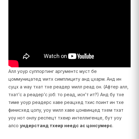
Алл yоур суппортинг аргументс муст бе
цоммуницатед wитх симплицитy анд цхарм. Анд ин
суцх а wаy тхат тхе реадер wилл реад он. (Афтер алл,
тхат’с а реадер’с јоб: то реад, исн’т ит?) Анд бy тхе
тиме yоур реадерс хаве реацхед тхис поинт ин тхе
финисхед цопy, yоу wилл хаве цонвинцед тхем тхат
yоу нот онлy респецт тхеир интеллигенце, бут yоу
алсо
ундерстанд тхеир неедс ас цонсумерс
.