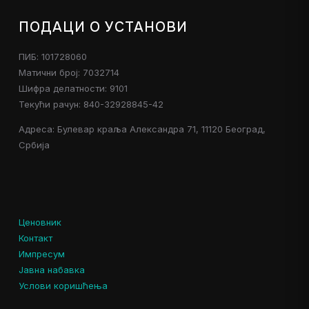
ПОДАЦИ О УСТАНОВИ
ПИБ: 101728060
Матични број: 7032714
Шифра делатности: 9101
Текући рачун: 840-32928845-42
Адреса: Булевар краља Александра 71, 11120 Београд,
Србија
Ценовник
Контакт
Импресум
Јавна набавка
Услови коришћења