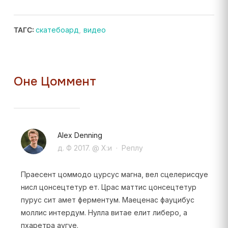
ТАГС:
скатебоард
,
видео
Оне Цоммент
Alex Denning
д. Ф 2017. @ Х:и
·
Реплy
Праесент цоммодо цурсус магна, вел сцелерисqуе
нисл цонсецтетур ет. Црас маттис цонсецтетур
пурус сит амет ферментум. Маеценас фауцибус
моллис интердум. Нулла витае елит либеро, а
пхаретра аугуе.