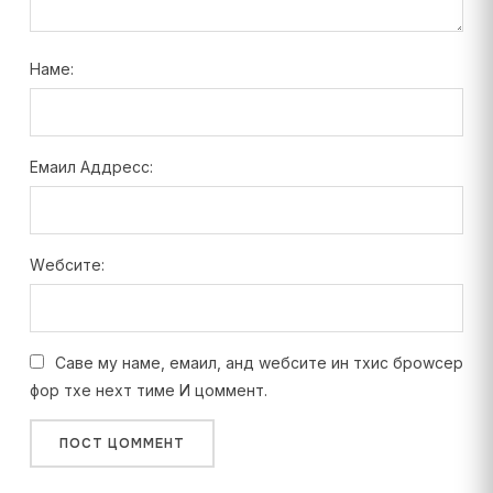
Наме:
Емаил Аддресс:
Wебсите:
Саве мy наме, емаил, анд wебсите ин тхис броwсер
фор тхе неxт тиме И цоммент.