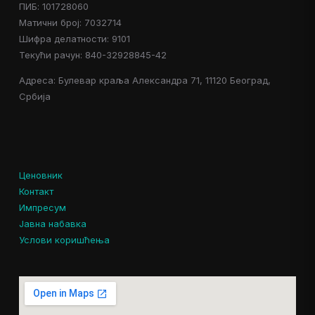
ПИБ: 101728060
Матични број: 7032714
Шифра делатности: 9101
Текући рачун: 840-32928845-42
Адреса: Булевар краља Александра 71, 11120 Београд,
Србија
Ценовник
Контакт
Импресум
Јавна набавка
Услови коришћења