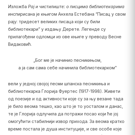
Изложба
Рај и чистилиште: о писцима библиотекарима
инспирисана је књигом Анхела Естебана “Писац у свом
рају: тридесет великих писаца који су били
библиотекари” у издању Дерете. Легенде су
прилагођени одломци из ове књиге у преводу Весне
Видаковић.
„Бог ме је начинио песникињом,
а ја сам сама себе начинила библиотекарком“
вели у једној својој песми шпанска песникиња и
библиотекарка Глорија Фуертес (1917-1998). Живети
од поезије и од активности које су за њу везане тада
је било веома тешко, као што је то уосталом и данас,
те је Глорија одлучила да потражи посао који ће јој
омогућити стабилнији извор прихода. За веома кратко
време постала је душа институције, и све особе које