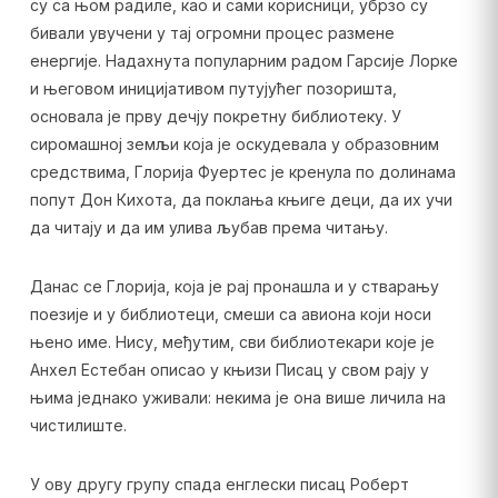
су са њом радиле, као и сами корисници, убрзо су
бивали увучени у тај огромни процес размене
енергије. Надахнута популарним радом Гарсије Лорке
и његовом иницијативом путујућег позоришта,
основала је прву дечју покретну библиотеку. У
сиромашној земљи која је оскудевала у образовним
средствима, Глорија Фуертес је кренула по долинама
попут Дон Кихота, да поклања књиге деци, да их учи
да читају и да им улива љубав према читању.
Данас се Глорија, која је рај пронашла и у стварању
поезије и у библиотеци, смеши са авиона који носи
њено име. Нису, међутим, сви библиотекари које је
Анхел Естебан описао у књизи Писац у свом рају у
њима једнако уживали: некима је она више личила на
чистилиште.
У ову другу групу спада енглески писац Роберт