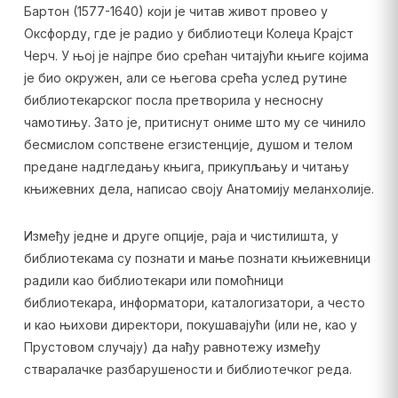
Бартон (1577-1640) који је читав живот провео у
Оксфорду, где је радио у библиотеци Колеџа Крајст
Черч. У њој је најпре био срећан читајући књиге којима
је био окружен, али се његова срећа услед рутине
библиотекарског посла претворила у несносну
чамотињу. Зато је, притиснут ониме што му се чинило
бесмислом сопствене егзистенције, душом и телом
предане надгледању књига, прикупљању и читању
књижевних дела, написао своју Анатомију меланхолије.
Између једне и друге опције, раја и чистилишта, у
библиотекама су познати и мање познати књижевници
радили као библиотекари или помоћници
библиотекара, информатори, каталогизатори, а често
и као њихови директори, покушавајући (или не, као у
Прустовом случају) да нађу равнотежу између
стваралачке разбарушености и библиотечког реда.