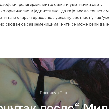
озофски, религијски, митолошки и уметнички свет.
ико оригинално и јединствено, да га је веома тешко с
ети га је окарактерисао као „славну светлост“, као“ум
био сродан са савременицима, нити се може рећи да је
Превиоус Пост
енутак после“ Мил