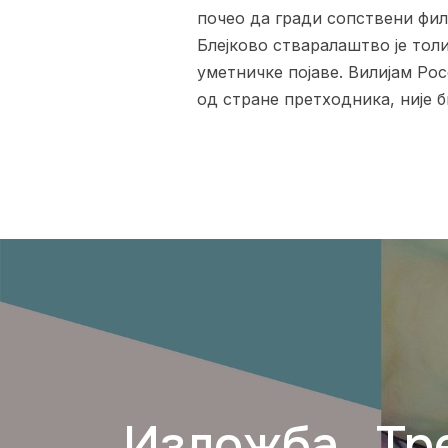
почео да гради сопствени фил
Блејково стваралаштво је тол
уметничке појаве. Вилијам Рос
од стране претходника, није 
Изложба „Тр