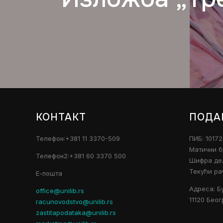
КОНТАКТ
ПОДА
Телефон:+381 11 3370-509
ПИБ: 1017
Матични б
Телефон2:+381 60 3370 500
Шифра дел
Текући ра
Е-пошта
Адреса: Б
office@unilib.rs
11120 Беог
racunovodstvo@unilib.rs
zastitapodataka@unilib.rs