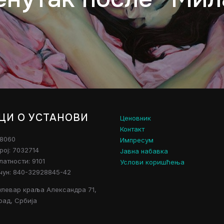
ЦИ О УСТАНОВИ
Ценовник
Контакт
28060
Импресум
рој: 7032714
Јавна набавка
атности: 9101
Услови коришћења
чун: 840-32928845-42
улевар краља Александра 71,
рад, Србија