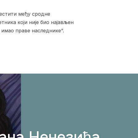
местити међу сродне
етника који није био најављен
 имао праве наследнике“.
анa Ненезићa