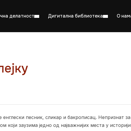
чна делатност
Дигитална библиотека
О нам
лејку
ентска читаоница: 08:00–23:00
Суб: 
Радно време од 06. јула до 29. августа
 је енглески песник, сликар и бакрописац. Непризнат з
м који заузима једно од најважнијих места у истори