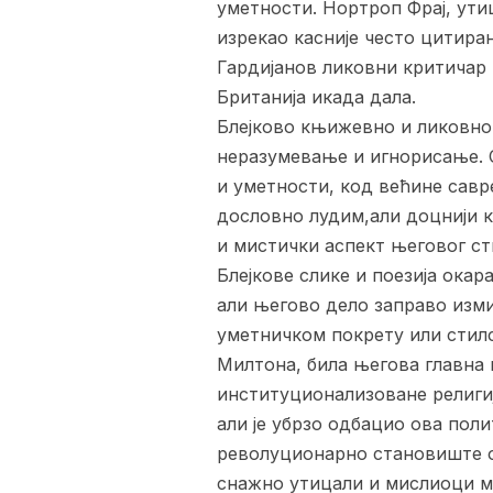
уметности. Нортроп Фрај, ути
изрекао касније често цитиран 
Гардијанов ликовни критичар 
Британија икада дала.
Блејково књижевно и ликовно 
неразумевање и игнорисање. С
и уметности, код већине савре
дословно лудим,али доцнији к
и мистички аспект његовог с
Блејкове слике и поезија ока
али његово дело заправо изм
уметничком покрету или стилск
Милтона, била његова главна 
институционализоване религије
али је убрзо одбацио ова поли
револуционарно становиште о 
снажно утицали и мислиоци ми