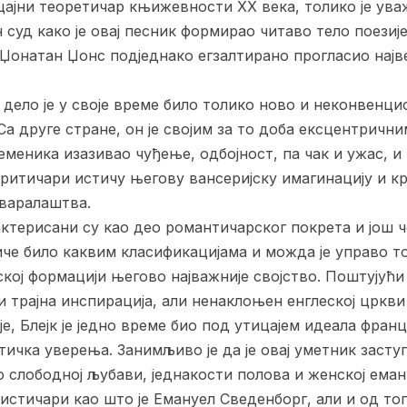
цајни теоретичар књижевности ХХ века, толико је уваж
суд како је овај песник формирао читаво тело поезије 
Џонатан Џонс подједнако егзалтирано прогласио најв
дело је у своје време било толико ново и неконвенцио
а друге стране, он је својим за то доба ексцентричн
меника изазивао чуђење, одбојност, па чак и ужас, и
ритичари истичу његову вансеријску имагинацију и к
тваралаштва.
рактерисани су као део романтичарског покрета и још
иче било каквим класификацијама и можда је управо 
ој формацији његово најважније својство. Поштујући Б
и трајна инспирација, али ненаклоњен енглеској цркв
, Блејк је једно време био под утицајем идеала франц
тичка уверења. Занимљиво је да је овај уметник засту
слободној љубави, једнакости полова и женској еман
стичари као што је Емануел Сведенборг, али и од тог