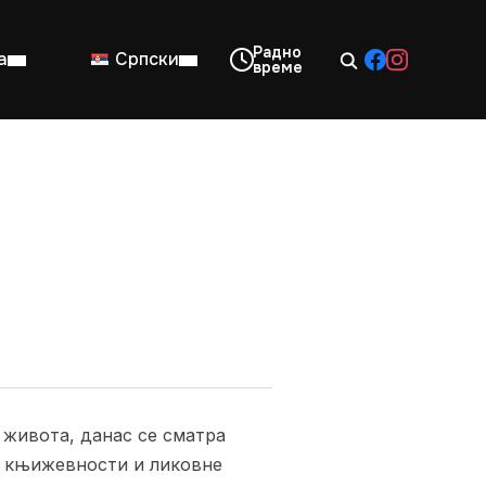
а
Српски
08:00–14:00
Нед: Затворено
а живота, данас се сматра
ји књижевности и ликовне