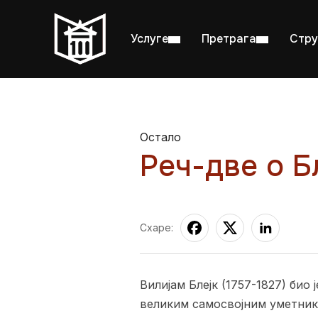
Услуге
Претрага
Стру
Остало
Реч-две о Б
Пон–пет: 08:00–20:00
Студ
Схаре:
Вилијам Блејк (1757-1827) био
великим самосвојним уметнико