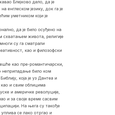
авао Блејково дело, да је
на енглеском језику, док га је
ећим уметником који је
нално, да је било осуђено на
им схватањем живота, религије
 многи су га сматрали
реативност, као и филозофски
 чешће као пре-романтичарски,
то неприпадање било ком
иблију, која је уз Дантеа и
и као и свим облицима
уске и америчке револуције,
пао и за своје време сасвим
ципацији. На њега су такође
 уплива се лако отргао и